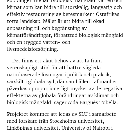
kopplingen mellan biologisk mångfald, vatten och
klimat som kan bidra till storskalig, långvarig och
effektiv restaurering av betesmarker i Östafrikas
torra landskap. Målet är att bidra till ökad
anpassning till och begränsning av
klimatförändringar, förbättrad biologisk mångfald
och en tryggad vatten- och
livsmedelsförsörjning.
– Det finns ett akut behov av att ta fram
vetenskapligt stöd för att bättre vägleda
naturbaserade lösningar i politik och praktik,
särskilt i globala syd, där samhällen i allmänhet
påverkas oproportionerligt mycket av de negativa
effekterna av globala förändringar av klimat och
biologisk mångfald, säger Aida Bargués Tobella.
Projektet kommer att ledas av SLU i samarbete
med forskare från Stockholms universitet,
Linköpings universitet, University of Nairobi i