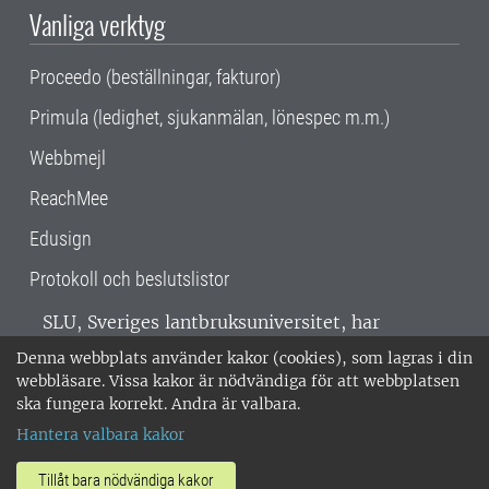
Vanliga verktyg
Proceedo (beställningar, fakturor)
Primula (ledighet, sjukanmälan, lönespec m.m.)
Webbmejl
ReachMee
Edusign
Protokoll och beslutslistor
SLU, Sveriges lantbruksuniversitet, har
verksamhet över hela Sverige. Huvudorter är
Denna webbplats använder kakor (cookies), som lagras i din
Alnarp, Uppsala och Umeå.
SLU är
webbläsare. Vissa kakor är nödvändiga för att webbplatsen
miljöcertifierat enligt ISO 14001. •
Telefon:
ska fungera korrekt. Andra är valbara.
018-67 10 00 • Org nr: 202100-2817 •
Om
Hantera valbara kakor
medarbetarwebben
•
SLU:s fakturaadress
•
Om SLU:s webbplatser
•
Vid KRIS
Tillåt bara nödvändiga kakor