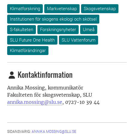
Klimatforskning
Markvetenskap
Skogsvetenskap
Institutionen för skogens ekologi och skötsel
S-fakulteten
Forskningsnyheter
Umeå
SLU Future One Health
SLU Vattenforum
Klimatförändringar
Kontaktinformation
Annika Mossing, kommunikatör
Fakulteten för skogsvetenskap, SLU
annika.mossing@slu.se
, 0727-10 39 44
SIDANSVARIG:
ANNIKA.MOSSING@SLU.SE