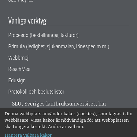
Vanliga verktyg
Proceedo (beställningar, fakturor)
Primula (ledighet, sjukanmälan, lönespec m.m.)
Webbmejl
ReachMee
Edusign
Protokoll och beslutslistor
SLU, Sveriges lantbruksuniversitet, har
verksamhet över hela Sverige. Huvudorter är
Denna webbplats använder kakor (cookies), som lagras i din
Alnarp, Uppsala och Umeå.
SLU är
webbläsare. Vissa kakor är nödvändiga för att webbplatsen
miljöcertifierat enligt ISO 14001. •
Telefon:
ska fungera korrekt. Andra är valbara.
018-67 10 00 • Org nr: 202100-2817 •
Om
Hantera valbara kakor