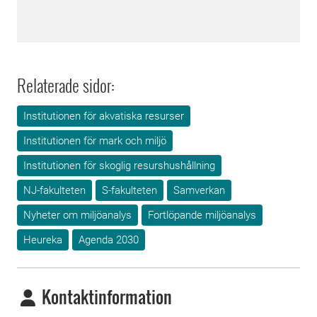
Relaterade sidor:
Institutionen för akvatiska resurser
Institutionen för mark och miljö
Institutionen för skoglig resurshushållning
NJ-fakulteten
S-fakulteten
Samverkan
Nyheter om miljöanalys
Fortlöpande miljöanalys
Heureka
Agenda 2030
Kontaktinformation