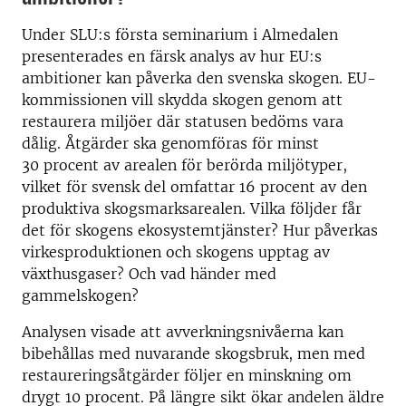
Under SLU:s första seminarium i Almedalen
presenterades en färsk analys av hur EU:s
ambitioner kan påverka den svenska skogen. EU-
kommissionen vill skydda skogen genom att
restaurera miljöer där statusen bedöms vara
dålig. Åtgärder ska genomföras för minst
30 procent av arealen för berörda miljötyper,
vilket för svensk del omfattar 16 procent av den
produktiva skogsmarksarealen. Vilka följder får
det för skogens ekosystemtjänster? Hur påverkas
virkesproduktionen och skogens upptag av
växthusgaser? Och vad händer med
gammelskogen?
Analysen visade att avverkningsnivåerna kan
bibehållas med nuvarande skogsbruk, men med
restaureringsåtgärder följer en minskning om
drygt 10 procent. På längre sikt ökar andelen äldre