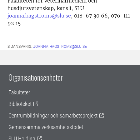
Fakulteten för veterinärmedicin och
husdjursvetenskap, kansli, SLU
joanna.hagstroms@slu.se
, 018-67 30 66, 076-111
92 15
SIDANSVARIG:
JOANNA.HAGSTROMS@SLU.SE
Organisationsenheter
Fakulteter
Biblioteket
Centrumbildningar och samarbetsprojekt
Gemensamma verksamhetsstödet
SLU Holding