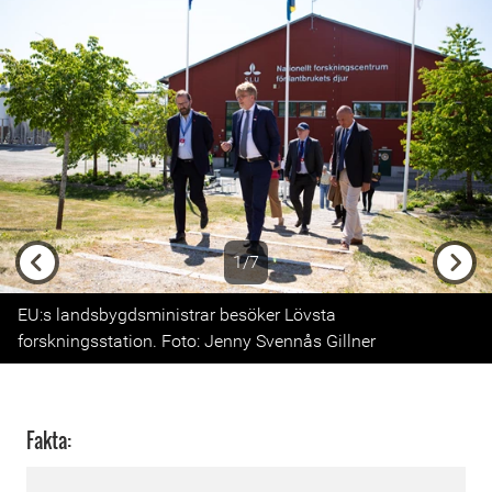
1/7
Previous
Next
EU:s landsbygdsministrar besöker Lövsta
forskningsstation. Foto: Jenny Svennås Gillner
Fakta: