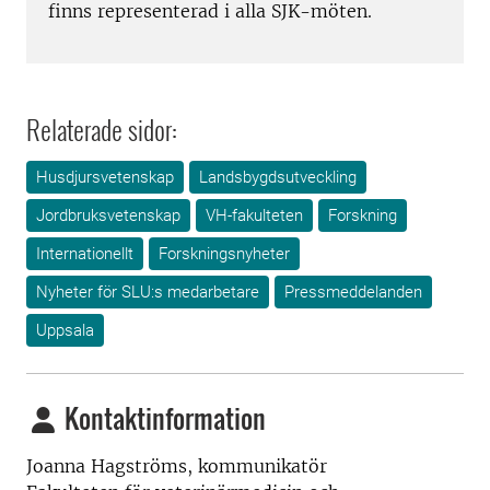
finns representerad i alla SJK-möten.
Relaterade sidor:
Husdjursvetenskap
Landsbygdsutveckling
Jordbruksvetenskap
VH-fakulteten
Forskning
Internationellt
Forskningsnyheter
Nyheter för SLU:s medarbetare
Pressmeddelanden
Uppsala
Kontaktinformation
Joanna Hagströms, kommunikatör