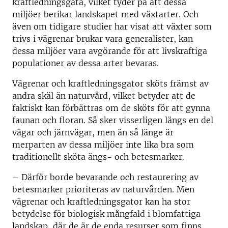
kraftledningsgata, vilket tyder på att dessa
miljöer berikar landskapet med växtarter. Och
även om tidigare studier har visat att växter som
trivs i vägrenar brukar vara generalister, kan
dessa miljöer vara avgörande för att livskraftiga
populationer av dessa arter bevaras.
Vägrenar och kraftledningsgator sköts främst av
andra skäl än naturvård, vilket betyder att de
faktiskt kan förbättras om de sköts för att gynna
faunan och floran. Så sker visserligen längs en del
vägar och järnvägar, men än så länge är
merparten av dessa miljöer inte lika bra som
traditionellt sköta ängs- och betesmarker.
– Därför borde bevarande och restaurering av
betesmarker prioriteras av naturvården. Men
vägrenar och kraftledningsgator kan ha stor
betydelse för biologisk mångfald i blomfattiga
landskap, där de är de enda resurser som finns