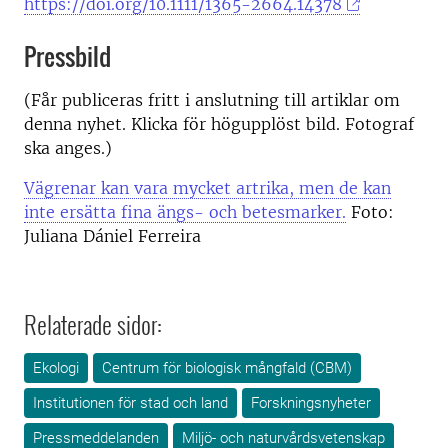
https://doi.org/10.1111/1365-2664.14378
Pressbild
(Får publiceras fritt i anslutning till artiklar om
denna nyhet. Klicka för högupplöst bild. Fotograf
ska anges.)
Vägrenar kan vara mycket artrika, men de kan
inte ersätta fina ängs- och betesmarker.
Foto:
Juliana Dániel Ferreira
Relaterade sidor:
Ekologi
Centrum för biologisk mångfald (CBM)
Institutionen för stad och land
Forskningsnyheter
Pressmeddelanden
Miljö- och naturvårdsvetenskap