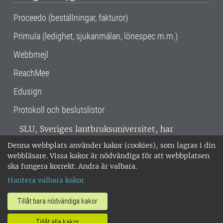
Proceedo (beställningar, fakturor)
Primula (ledighet, sjukanmälan, lönespec m.m.)
Webbmejl
ReachMee
Edusign
Protokoll och beslutslistor
SLU, Sveriges lantbruksuniversitet, har
verksamhet över hela Sverige. Huvudorter är
Denna webbplats använder kakor (cookies), som lagras i din
Alnarp, Uppsala och Umeå.
SLU är
webbläsare. Vissa kakor är nödvändiga för att webbplatsen
miljöcertifierat enligt ISO 14001. •
Telefon:
ska fungera korrekt. Andra är valbara.
018-67 10 00 • Org nr: 202100-2817 •
Om
Hantera valbara kakor
medarbetarwebben
•
SLU:s fakturaadress
•
Om SLU:s webbplatser
•
Vid KRIS
Tillåt bara nödvändiga kakor
•
Hantera kakor
•
Behandling av
Tillåt alla kakor