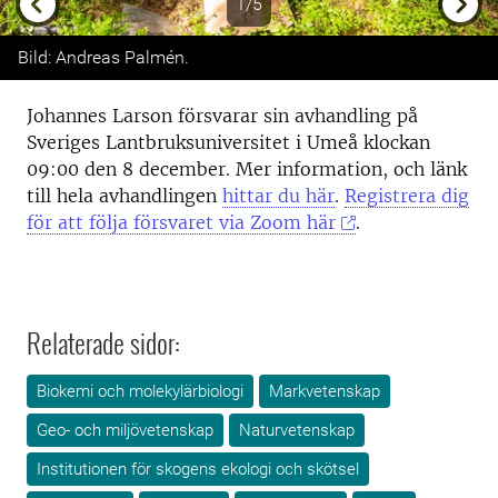
1/5
Previous
Next
Bild: Andreas Palmén.
Johannes Larson försvarar sin avhandling på
Sveriges Lantbruksuniversitet i Umeå klockan
09:00 den 8 december. Mer information, och länk
till hela avhandlingen
hittar du här
.
Registrera dig
för att följa försvaret via Zoom här
.
Relaterade sidor:
Biokemi och molekylärbiologi
Markvetenskap
Geo- och miljövetenskap
Naturvetenskap
Institutionen för skogens ekologi och skötsel