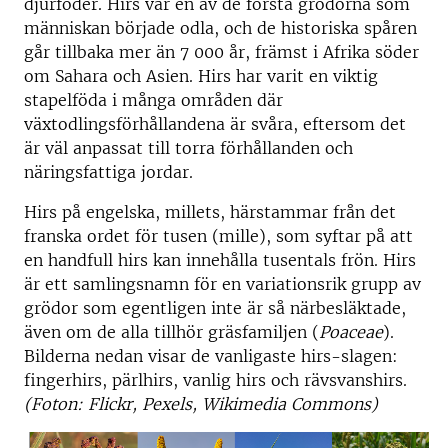
djurfoder. Hirs var en av de första grödorna som
människan började odla, och de historiska spåren
går tillbaka mer än 7 000 år, främst i Afrika söder
om Sahara och Asien. Hirs har varit en viktig
stapelföda i många områden där
växtodlingsförhållandena är svåra, eftersom det
är väl anpassat till torra förhållanden och
näringsfattiga jordar.
Hirs på engelska, millets, härstammar från det
franska ordet för tusen (mille), som syftar på att
en handfull hirs kan innehålla tusentals frön. Hirs
är ett samlingsnamn för en variationsrik grupp av
grödor som egentligen inte är så närbesläktade,
även om de alla tillhör gräsfamiljen (
Poaceae
).
Bilderna nedan visar de vanligaste hirs-slagen:
fingerhirs, pärlhirs, vanlig hirs och rävsvanshirs.
(Foton: Flickr, Pexels, Wikimedia Commons)