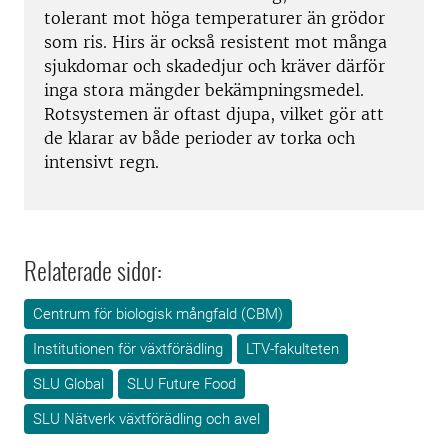
tolerant mot höga temperaturer än grödor
som ris. Hirs är också resistent mot många
sjukdomar och skadedjur och kräver därför
inga stora mängder bekämpningsmedel.
Rotsystemen är oftast djupa, vilket gör att
de klarar av både perioder av torka och
intensivt regn.
Relaterade sidor:
Centrum för biologisk mångfald (CBM)
Institutionen för växtförädling
LTV-fakulteten
SLU Global
SLU Future Food
SLU Nätverk växtförädling och avel