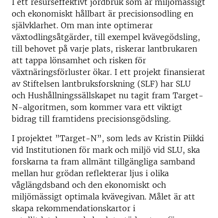
I ett resurseffektivt jordbruk som är miljömässigt
och ekonomiskt hållbart är precisionsodling en
självklarhet. Om man inte optimerar
växtodlingsåtgärder, till exempel kvävegödsling,
till behovet på varje plats, riskerar lantbrukaren
att tappa lönsamhet och risken för
växtnäringsförluster ökar. I ett projekt finansierat
av Stiftelsen lantbruksforskning (SLF) har SLU
och Hushållningssällskapet nu tagit fram Target-
N-algoritmen, som kommer vara ett viktigt
bidrag till framtidens precisionsgödsling.
I projektet ”Target-N”, som leds av Kristin Piikki
vid Institutionen för mark och miljö vid SLU, ska
forskarna ta fram allmänt tillgängliga samband
mellan hur grödan reflekterar ljus i olika
våglängdsband och den ekonomiskt och
miljömässigt optimala kvävegivan. Målet är att
skapa rekommendationskartor i