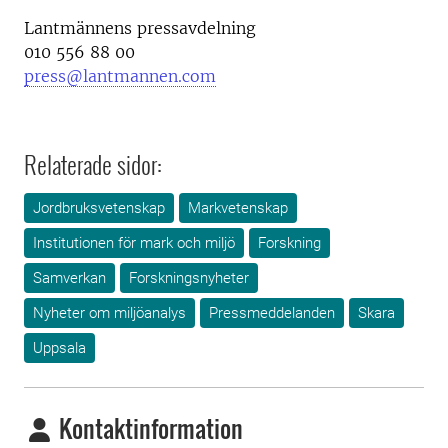
Lantmännens pressavdelning
010 556 88 00
press@lantmannen.com
Relaterade sidor:
Jordbruksvetenskap
Markvetenskap
Institutionen för mark och miljö
Forskning
Samverkan
Forskningsnyheter
Nyheter om miljöanalys
Pressmeddelanden
Skara
Uppsala
Kontaktinformation