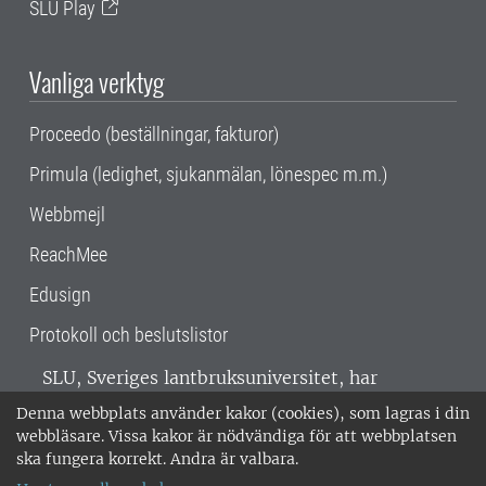
SLU Play
Vanliga verktyg
Proceedo (beställningar, fakturor)
Primula (ledighet, sjukanmälan, lönespec m.m.)
Webbmejl
ReachMee
Edusign
Protokoll och beslutslistor
SLU, Sveriges lantbruksuniversitet, har
verksamhet över hela Sverige. Huvudorter är
Denna webbplats använder kakor (cookies), som lagras i din
Alnarp, Uppsala och Umeå.
SLU är
webbläsare. Vissa kakor är nödvändiga för att webbplatsen
miljöcertifierat enligt ISO 14001. •
Telefon:
ska fungera korrekt. Andra är valbara.
018-67 10 00 • Org nr: 202100-2817 •
Om