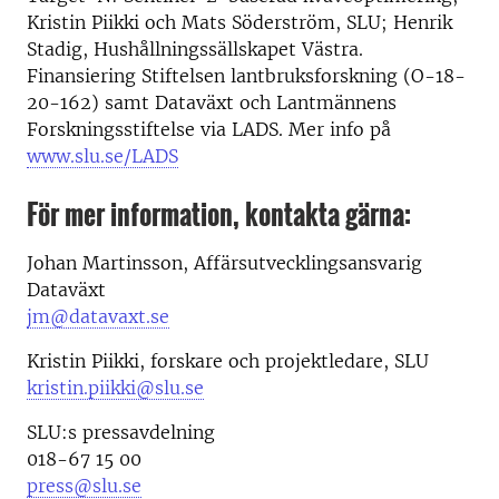
Kristin Piikki och Mats Söderström, SLU; Henrik
Stadig, Hushållningssällskapet Västra.
Finansiering Stiftelsen lantbruksforskning (O-18-
20-162) samt Dataväxt och Lantmännens
Forskningsstiftelse via LADS. Mer info på
www.slu.se/LADS
För mer information, kontakta gärna:
Johan Martinsson, Affärsutvecklingsansvarig
Dataväxt
jm@datavaxt.se
Kristin Piikki, forskare och projektledare, SLU
kristin.piikki@slu.se
SLU:s pressavdelning
018-67 15 00
press@slu.se