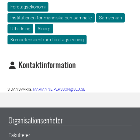
Företagsekonomi
Institutionen för människa och samhälle
Samverkan
Utbildning
Alnarp
Kompetenscentrum företagsledning
Kontaktinformation
SIDANSVARIG:
MARIANNE.PERSSON@SLU.SE
Organisationsenheter
Fakulteter