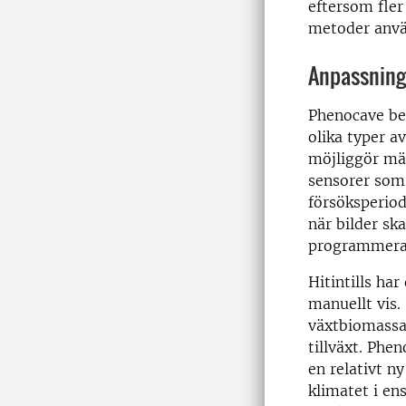
eftersom fler
metoder anvä
Anpassning
Phenocave bes
olika typer a
möjliggör mät
sensorer som
försöksperio
när bilder sk
programmeras 
Hitintills har
manuellt vis.
växtbiomassan
tillväxt. Phe
en relativt n
klimatet i en