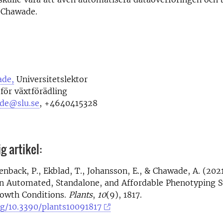
 Chawade.
ade,
Universitetslektor
 för växtförädling
de@slu.se
, +4640415328
g artikel:
lenback, P., Ekblad, T., Johansson, E., & Chawade, A. (2021
n Automated, Standalone, and Affordable Phenotyping S
rowth Conditions.
Plants
,
10
(9), 1817.
rg/10.3390/plants10091817