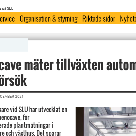
e på SLU
ervice
Organisation & styrning
Riktade sidor
Nyhet
ave mäter tillväxten autom
försök
ECEMBER 2021
kare vid SLU har utvecklat en
henocave, för
erade plantmätningar i
e och växthus. Det sparar