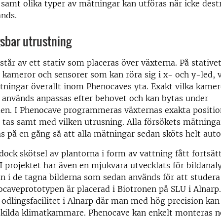
 samt olika typer av mätningar kan utföras när icke dest
nds.
sbar utrustning
tår av ett stativ som placeras över växterna. På stativ
v kameror och sensorer som kan röra sig i x- och y-led, v
ningar överallt inom Phenocaves yta. Exakt vilka kamer
 används anpassas efter behovet och kan bytas under
den. I Phenocave programmeras växternas exakta positi
a tas samt med vilken utrusning. Alla försökets mätninga
på en gång så att alla mätningar sedan sköts helt auto
 dock skötsel av plantorna i form av vattning fått fortsät
 I projektet har även en mjukvara utvecklats för bildanal
 i de tagna bilderna som sedan används för att studera
nocaveprototypen är placerad i Biotronen på SLU i Alnarp
y odlingsfacilitet i Alnarp där man med hög precision kan
skilda klimatkammare. Phenocave kan enkelt monteras ne