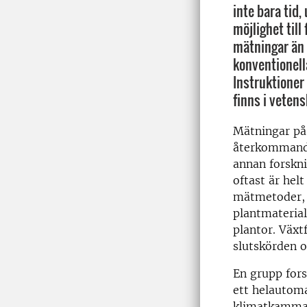
inte bara tid,
möjlighet till
mätningar än 
konventionell
Instruktioner
finns i vetens
Mätningar på 
återkommande
annan forskni
oftast är hel
mätmetoder, 
plantmaterial
plantor. Växt
slutskörden o
En grupp for
ett helautoma
klimatkammare