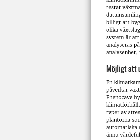
testat växtma
datainsamling
billigt att b
olika växtslag
system är att
analyseras på
analysenhet, 
Möjligt att
En klimatkamm
påverkar växt
Phenocave byg
klimatförhåll
typer av stre
plantorna so
automatiska 
ännu värdeful