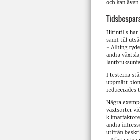
och kan även 
Tidsbesparan
Hitintills ha
samt till uts
- Allting tyd
andra växtsla
lantbruksuniv
I testerna s
uppmätt biom
reducerades t
Några exempel
växtsorter vi
klimatfaktore
andra intress
utifrån beskr
- Nästa steg 