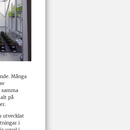
vande. Många
av
på samma
alt på
er.
 utvecklat
tningar i
r urval i