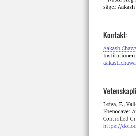
säger Aakash
Kontakt:
Aakash Chaw
Institutionen
aakash.chawa
Vetenskapli
Leiva, F., Val
Phenocave: A
Controlled G
https://doi.o