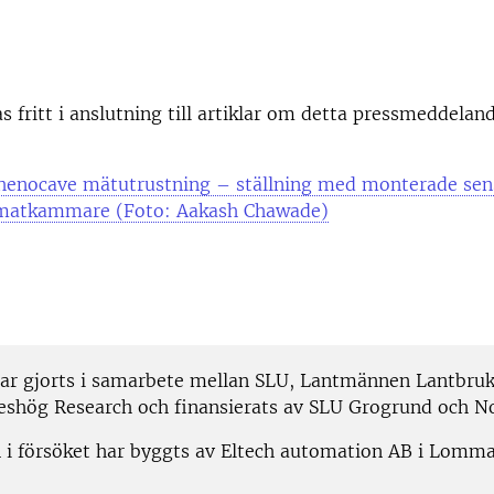
as fritt i anslutning till artiklar om detta pressmeddelan
 Phenocave mätutrustning – ställning med monterade sen
limatkammare (Foto: Aakash Chawade)
har gjorts i samarbete mellan SLU, Lantmännen Lantbru
eshög Research och finansierats av SLU Grogrund och N
 i försöket har byggts av Eltech automation AB i Lomma