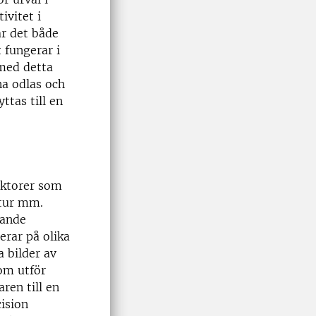
ivitet i
är det både
 fungerar i
 med detta
na odlas och
ttas till en
aktorer som
atur mm.
rande
erar på olika
 bilder av
om utför
en till en
cision