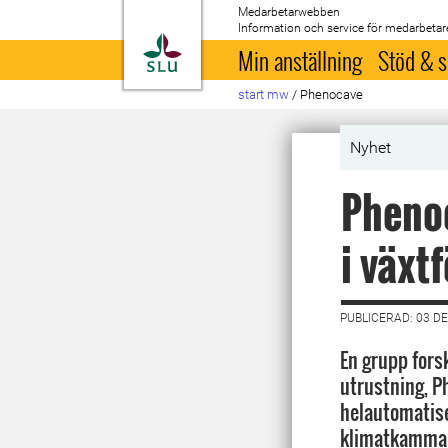
Medarbetarwebben
Information och service för medarbetar
Till startsida
Min anställning
Stöd & s
start mw
/
Phenocave
Nyhet
Phenoc
i växt
PUBLICERAD: 03 D
En grupp fors
utrustning, P
helautomatis
klimatkammar