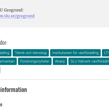
U Grogrund:
w.slu.se/grogrund
dor:
ädling
Teknik och teknologi
Institutionen för växtförädling
LTV
amverkan
Forskningsnyheter
Alnarp
SLU Nätverk växtförädli
information
de