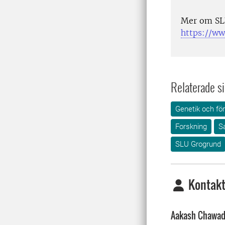
Mer om SL
https://ww
Relaterade si
Genetik och för
Forskning
S
SLU Grogrund
Kontakt
Aakash Chawa