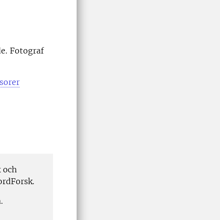
de. Fotograf
sorer
k och
ordForsk.
.