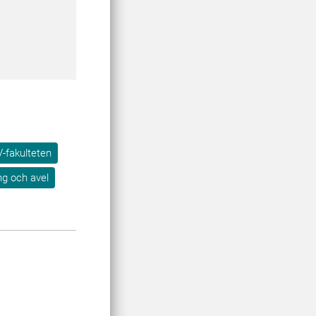
-fakulteten
ng och avel