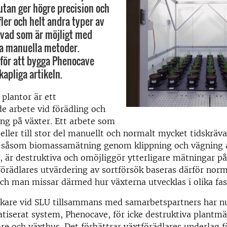
 utan ger högre precision och
 fler och helt andra typer av
vad som är möjligt med
a manuella metoder.
 för att bygga Phenocave
kapliga artikeln.
plantor är ett
 arbete vid förädling och
ng på växter. Ett arbete som
t eller till stor del manuellt och normalt mycket tidskrä
såsom biomassamätning genom klippning och vägning 
, är destruktiva och omöjliggör ytterligare mätningar 
förädlares utvärdering av sortförsök baseras därför norm
ch man missar därmed hur växterna utvecklas i olika fas
skare vid SLU tillsammans med samarbetspartners har nu
tiserat system, Phenocave, för icke destruktiva plantmä
 och växthus. Det förbättrar växtförädlares underlag fö