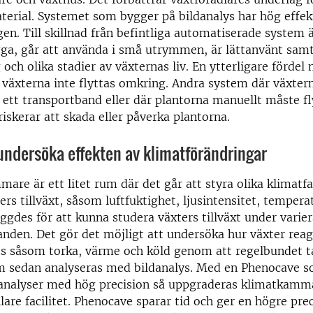
terial. Systemet som bygger på bildanalys har hög effekt
en. Till skillnad från befintliga automatiserade system 
ygga, går att använda i små utrymmen, är lättanvänt samt
 och olika stadier av växternas liv. En ytterligare fördel
 växterna inte flyttas omkring. Andra system där växter
 ett transportband eller där plantorna manuellt måste fly
riskerar att skada eller påverka plantorna.
 undersöka effekten av klimatförändringar
are är ett litet rum där det går att styra olika klimatf
ers tillväxt, såsom luftfuktighet, ljusintensitet, temper
gdes för att kunna studera växters tillväxt under varie
anden. Det gör det möjligt att undersöka hur växter reag
ss såsom torka, värme och köld genom att regelbundet ta
m sedan analyseras med bildanalys. Med en Phenocave s
analyser med hög precision så uppgraderas klimatkammar
lare facilitet. Phenocave sparar tid och ger en högre pre