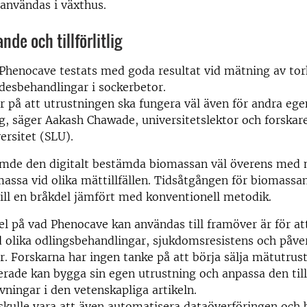
användas i växthus.
de och tillförlitlig
r Phenocave testats med goda resultat vid mätning av tork
ädesbehandlingar i sockerbetor.
er på att utrustningen ska fungera väl även för andra ege
g, säger Aakash Chawade, universitetslektor och forskar
ersitet (SLU).
tämde den digitalt bestämda biomassan väl överens med 
assa vid olika mättillfällen. Tidsåtgången för biomass
ill en bråkdel jämfört med konventionell metodik.
 på vad Phenocave kan användas till framöver är för at
d olika odlingsbehandlingar, sjukdomsresistens och påve
r. Forskarna har ingen tanke på att börja sälja mätutrus
erade kan bygga sin egen utrustning och anpassa den til
ivningar i den vetenskapliga artikeln.
skulle vara att även automatisera dataöverföringen och 