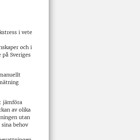
stress i vete
nskaper och i
e på Sveriges
manuellt
amätning
t jämföra
rkan av olika
tningen utan
l sina behov
bevattningen,