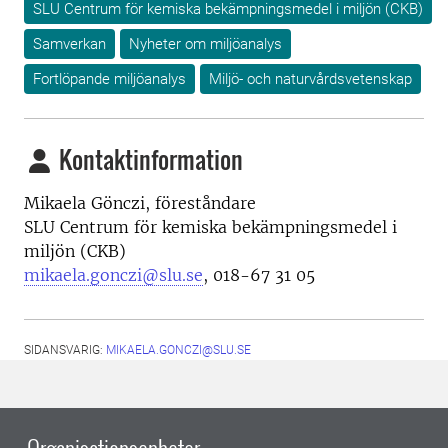
SLU Centrum för kemiska bekämpningsmedel i miljön (CKB)
Samverkan
Nyheter om miljöanalys
Fortlöpande miljöanalys
Miljö- och naturvårdsvetenskap
Kontaktinformation
Mikaela Gönczi, föreståndare
SLU Centrum för kemiska bekämpningsmedel i
miljön (CKB)
mikaela.gonczi@slu.se
, 018-67 31 05
SIDANSVARIG:
MIKAELA.GONCZI@SLU.SE