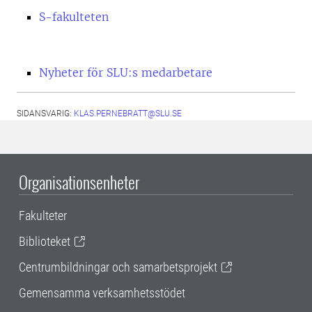
S-fakulteten
Nyheter för SLU:s medarbetare
SIDANSVARIG:
KLAS.PERNEBRATT@SLU.SE
Organisationsenheter
Fakulteter
Biblioteket
Centrumbildningar och samarbetsprojekt
Gemensamma verksamhetsstödet