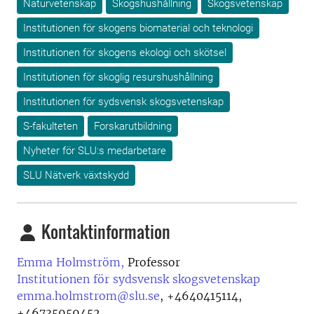
Naturvetenskap
Skogshushållning
Skogsvetenskap
Institutionen för skogens biomaterial och teknologi
Institutionen för skogens ekologi och skötsel
Institutionen för skoglig resurshushållning
Institutionen för sydsvensk skogsvetenskap
S-fakulteten
Forskarutbildning
Nyheter för SLU:s medarbetare
SLU Nätverk växtskydd
Kontaktinformation
Emma Holmström,
Professor
Institutionen för sydsvensk skogsvetenskap
emma.holmstrom@slu.se
,
+4640415114,
+46735959452