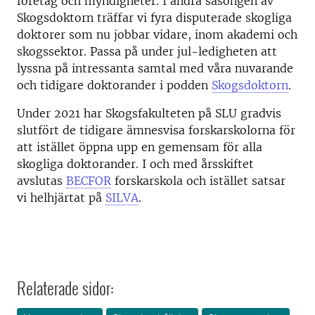
företag och myndigheter. I andra säsongen av
Skogsdoktorn träffar vi fyra disputerade skogliga
doktorer som nu jobbar vidare, inom akademi och
skogssektor. Passa på under jul-ledigheten att
lyssna på intressanta samtal med våra nuvarande
och tidigare doktorander i podden
Skogsdoktorn
.
Under 2021 har Skogsfakulteten på SLU gradvis
slutfört de tidigare ämnesvisa forskarskolorna för
att istället öppna upp en gemensam för alla
skogliga doktorander. I och med årsskiftet
avslutas
BECFOR
forskarskola och istället satsar
vi helhjärtat på
SILVA
.
Relaterade sidor: