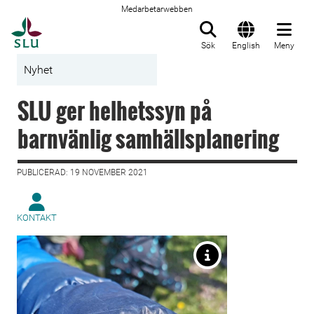
Medarbetarwebben
Till startsida
Sök
English
Meny
Nyhet
SLU ger helhetssyn på
barnvänlig samhällsplanering
PUBLICERAD: 19 NOVEMBER 2021
KONTAKT