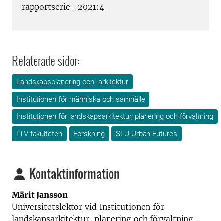
rapportserie ; 2021:4
Relaterade sidor:
Landskapsplanering och -arkitektur
Institutionen för människa och samhälle
Institutionen för landskapsarkitektur, planering och förvaltning
LTV-fakulteten
Forskning
SLU Urban Futures
Kontaktinformation
Märit Jansson
Universitetslektor vid Institutionen för
landskapsarkitektur, planering och förvaltning