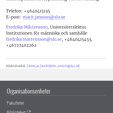
Telefon:
+4640415135
E-post:
marit.jansson@slu.se
Fredrika Mårtensson,
Universitetslektor
Institutionen för människa och samhälle
fredrika.martensson@slu.se
,
+4640415453,
+46727402262
SIDANSVARIG:
CAMILLA.ZAKRISSON.JUHLIN@SLU.SE
Organisationsenheter
Fakulteter
Biblioteket