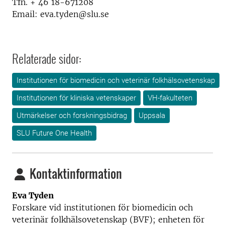
Tfn. + 46 18-671208
Email: eva.tyden@slu.se
Relaterade sidor:
Institutionen för biomedicin och veterinär folkhälsovetenskap
Institutionen för kliniska vetenskaper
VH-fakulteten
Utmärkelser och forskningsbidrag
Uppsala
SLU Future One Health
Kontaktinformation
Eva Tyden
Forskare vid i
nstitutionen för biomedicin och
veterinär folkhälsovetenskap (BVF); enheten för