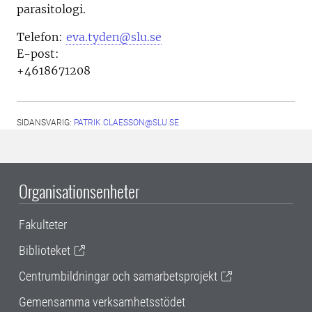
parasitologi.
Telefon:
eva.tyden@slu.se
E-post:
+4618671208
SIDANSVARIG:
PATRIK.CLAESSON@SLU.SE
Organisationsenheter
Fakulteter
Biblioteket
Centrumbildningar och samarbetsprojekt
Gemensamma verksamhetsstödet