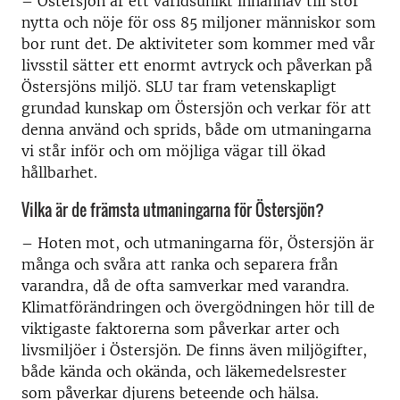
– Östersjön är ett världsunikt innanhav till stor
nytta och nöje för oss 85 miljoner människor som
bor runt det. De aktiviteter som kommer med vår
livsstil sätter ett enormt avtryck och påverkan på
Östersjöns miljö. SLU tar fram vetenskapligt
grundad kunskap om Östersjön och verkar för att
denna använd och sprids, både om utmaningarna
vi står inför och om möjliga vägar till ökad
hållbarhet.
Vilka är de främsta utmaningarna för Östersjön?
– Hoten mot, och utmaningarna för, Östersjön är
många och svåra att ranka och separera från
varandra, då de ofta samverkar med varandra.
Klimatförändringen och övergödningen hör till de
viktigaste faktorerna som påverkar arter och
livsmiljöer i Östersjön. De finns även miljögifter,
både kända och okända, och läkemedelsrester
som påverkar djurens beteende och hälsa.