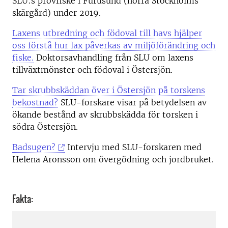
SLU:s provfiske i Furusund (norra Stockholms
skärgård) under 2019.
Laxens utbredning och födoval till havs hjälper
oss förstå hur lax påverkas av miljöförändring och
fiske.
Doktorsavhandling från SLU om laxens
tillväxtmönster och födoval i Östersjön.
Tar skrubbskäddan över i Östersjön på torskens
bekostnad?
SLU-forskare visar på betydelsen av
ökande bestånd av skrubbskädda för torsken i
södra Östersjön.
Badsugen?
Intervju med SLU-forskaren med
Helena Aronsson om övergödning och jordbruket.
Fakta: