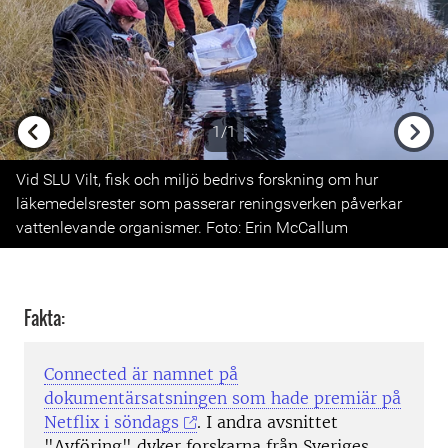
1/1
Previous
Next
Vid SLU Vilt, fisk och miljö bedrivs forskning om hur
läkemedelsrester som passerar reningsverken påverkar
vattenlevande organismer. Foto: Erin McCallum
Fakta:
Connected är namnet på
dokumentärsatsningen som hade premiär på
Netflix i söndags
. I andra avsnittet
"Avföring" dyker forskarna från Sveriges