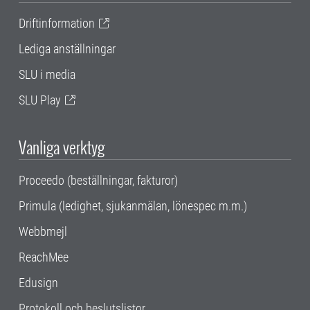
Driftinformation
Lediga anställningar
SLU i media
SLU Play
Vanliga verktyg
Proceedo (beställningar, fakturor)
Primula (ledighet, sjukanmälan, lönespec m.m.)
Webbmejl
ReachMee
Edusign
Protokoll och beslutslistor