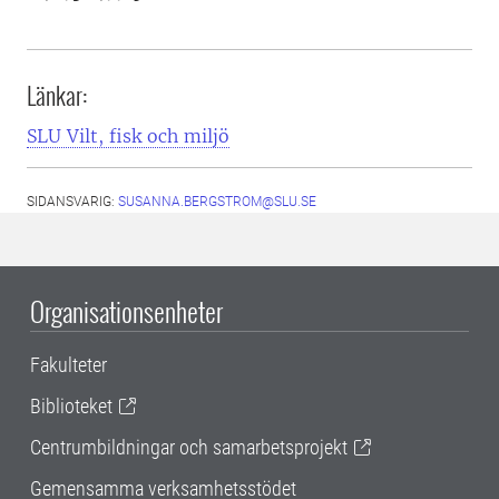
Länkar:
SLU Vilt, fisk och miljö
SIDANSVARIG:
SUSANNA.BERGSTROM@SLU.SE
Organisationsenheter
Fakulteter
Biblioteket
Centrumbildningar och samarbetsprojekt
Gemensamma verksamhetsstödet