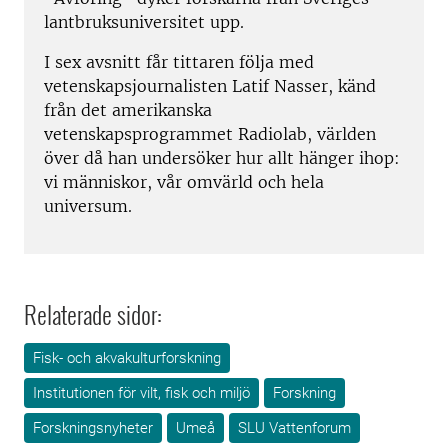
lantbruksuniversitet upp.
I sex avsnitt får tittaren följa med
vetenskapsjournalisten Latif Nasser, känd
från det amerikanska
vetenskapsprogrammet Radiolab, världen
över då han undersöker hur allt hänger ihop:
vi människor, vår omvärld och hela
universum.
Relaterade sidor:
Fisk- och akvakulturforskning
Institutionen för vilt, fisk och miljö
Forskning
Forskningsnyheter
Umeå
SLU Vattenforum