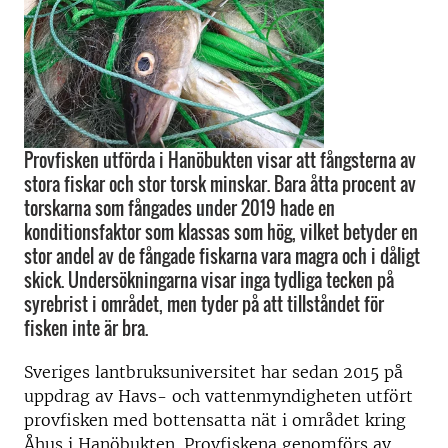
Provfisken utförda i Hanöbukten visar att fångsterna av
stora fiskar och stor torsk minskar. Bara åtta procent av
torskarna som fångades under 2019 hade en
konditionsfaktor som klassas som hög, vilket betyder en
stor andel av de fångade fiskarna vara magra och i dåligt
skick. Undersökningarna visar inga tydliga tecken på
syrebrist i området, men tyder på att tillståndet för
fisken inte är bra.
Sveriges lantbruksuniversitet har sedan 2015 på
uppdrag av Havs- och vattenmyndigheten utfört
provfisken med bottensatta nät i området kring
Åhus i Hanöbukten. Provfiskena genomförs av