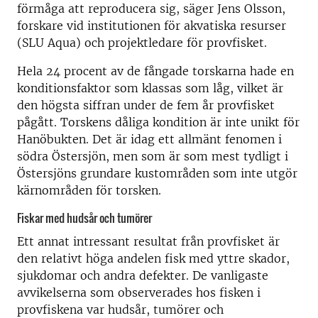
förmåga att reproducera sig, säger Jens Olsson,
forskare vid institutionen för akvatiska resurser
(SLU Aqua) och projektledare för provfisket.
Hela 24 procent av de fångade torskarna hade en
konditionsfaktor som klassas som låg, vilket är
den högsta siffran under de fem år provfisket
pågått. Torskens dåliga kondition är inte unikt för
Hanöbukten. Det är idag ett allmänt fenomen i
södra Östersjön, men som är som mest tydligt i
Östersjöns grundare kustområden som inte utgör
kärnområden för torsken.
Fiskar med hudsår och tumörer
Ett annat intressant resultat från provfisket är
den relativt höga andelen fisk med yttre skador,
sjukdomar och andra defekter. De vanligaste
avvikelserna som observerades hos fisken i
provfiskena var hudsår, tumörer och