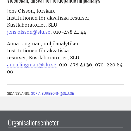
Vicedekan, ansvar för fortlöpande miljöanalys
Jens Olsson, forskare
Institutionen för akvatiska resurser,
Kustlaboratoriet, SLU
jens.olsson@slu.se
, 010-478 41 44
Anna Lingman, miljöanalytiker
Institutionen för akvatiska
resurser, Kustlaboratoriet, SLU
anna.lingman@slu.se
, 010-478
41 36
, 070-220 84
06
SIDANSVARIG:
SOFIA.BUREBORN@SLU.SE
Organisationsenheter