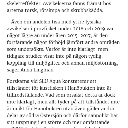
skeletteffekter. Avvikelserna fanns främst hos
arterna torsk, rötsimpa och skrubbskädda.
- Även om andelen fisk med yttre fysiska
avvikelser i provfisket under 2018 och 2019 var
något lägre än under åren 2015-2017, är den
fortfarande något förhöjd jämfört andra områden
som undersökts. Varför är inte klarlagt, men
tidigare studier visar inte på någon tydlig
koppling till miljögifter och annan miljöstörning,
säger Anna Lingman.
Forskarna vid SLU Aqua konstaterar att
tillståndet för kustfisken i Hanöbukten inte är
tillfredställande. Vad som orsakat detta är dock
inte klarlagt, men allt tyder på att tillståndet inte
är unikt för Hanöbukten utan även gäller andra
delar av södra Östersjön och därför sannolikt har
sitt ursprung i en större och mer omfattande