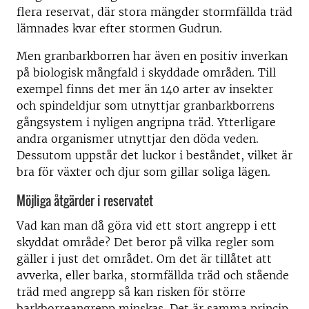
flera reservat, där stora mängder stormfällda träd
lämnades kvar efter stormen Gudrun.
Men granbarkborren har även en positiv inverkan
på biologisk mångfald i skyddade områden. Till
exempel finns det mer än 140 arter av insekter
och spindeldjur som utnyttjar granbarkborrens
gångsystem i nyligen angripna träd. Ytterligare
andra organismer utnyttjar den döda veden.
Dessutom uppstår det luckor i beståndet, vilket är
bra för växter och djur som gillar soliga lägen.
Möjliga åtgärder i reservatet
Vad kan man då göra vid ett stort angrepp i ett
skyddat område? Det beror på vilka regler som
gäller i just det området. Om det är tillåtet att
avverka, eller barka, stormfällda träd och stående
träd med angrepp så kan risken för större
barkborreangrepp minskas. Det är samma princip