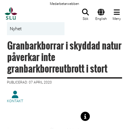
Medarbetarwebben
Till startsida
Sök
English
Meny
Nyhet
Granbarkborrar i skyddad natur
påverkar inte
granbarkborreutbrott i stort
PUBLICERAD: 07 APRIL 2020
KONTAKT