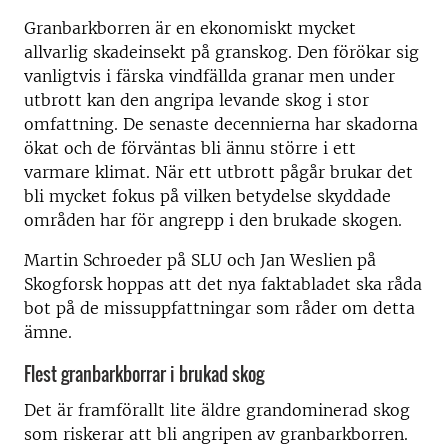
Granbarkborren är en ekonomiskt mycket
allvarlig skadeinsekt på granskog. Den förökar sig
vanligtvis i färska vindfällda granar men under
utbrott kan den angripa levande skog i stor
omfattning. De senaste decennierna har skadorna
ökat och de förväntas bli ännu större i ett
varmare klimat. När ett utbrott pågår brukar det
bli mycket fokus på vilken betydelse skyddade
områden har för angrepp i den brukade skogen.
Martin Schroeder på SLU och Jan Weslien på
Skogforsk hoppas att det nya faktabladet ska råda
bot på de missuppfattningar som råder om detta
ämne.
Flest granbarkborrar i brukad skog
Det är framförallt lite äldre grandominerad skog
som riskerar att bli angripen av granbarkborren.