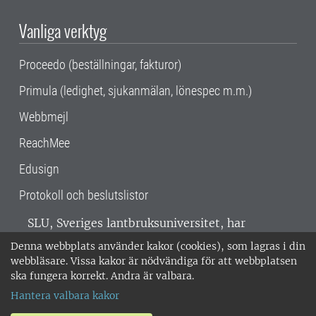
Vanliga verktyg
Proceedo (beställningar, fakturor)
Primula (ledighet, sjukanmälan, lönespec m.m.)
Webbmejl
ReachMee
Edusign
Protokoll och beslutslistor
SLU, Sveriges lantbruksuniversitet, har
verksamhet över hela Sverige. Huvudorter är
Denna webbplats använder kakor (cookies), som lagras i din
Alnarp, Uppsala och Umeå.
SLU är
webbläsare. Vissa kakor är nödvändiga för att webbplatsen
miljöcertifierat enligt ISO 14001. •
Telefon:
ska fungera korrekt. Andra är valbara.
018-67 10 00 • Org nr: 202100-2817 •
Om
Hantera valbara kakor
medarbetarwebben
•
SLU:s fakturaadress
•