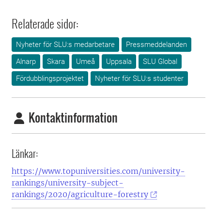
Relaterade sidor:
Nyheter för SLU:s medarbetare
Pressmeddelanden
Alnarp
Skara
Umeå
Uppsala
SLU Global
Fördubblingsprojektet
Nyheter för SLU:s studenter
Kontaktinformation
Länkar:
https://www.topuniversities.com/university-
rankings/university-subject-
rankings/2020/agriculture-forestry