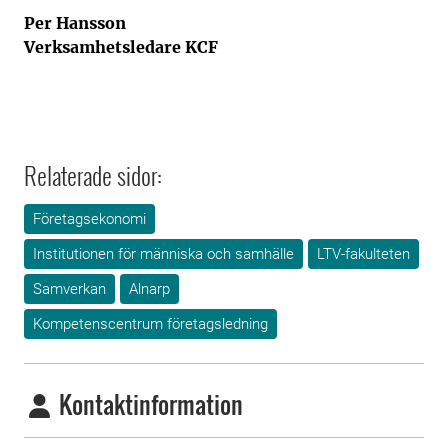
Per Hansson
Verksamhetsledare KCF
Relaterade sidor:
Företagsekonomi
Institutionen för människa och samhälle
LTV-fakulteten
Samverkan
Alnarp
Kompetenscentrum företagsledning
Kontaktinformation