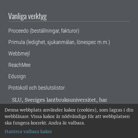
Vanliga verktyg
Proceedo (beställningar, fakturor)
Primula (ledighet, sjukanmälan, lönespec m.m.)
Webbmejl
ReachMee
Edusign
Protokoll och beslutslistor
SLU, Sveriges lantbruksuniversitet, har
verksamhet över hela Sverige. Huvudorter är
Denna webbplats använder kakor (cookies), som lagras i din
Alnarp, Uppsala och Umeå.
SLU är
webbläsare. Vissa kakor är nödvändiga för att webbplatsen
miljöcertifierat enligt ISO 14001. •
Telefon:
ska fungera korrekt. Andra är valbara.
018-67 10 00 • Org nr: 202100-2817 •
Om
Hantera valbara kakor
medarbetarwebben
•
SLU:s fakturaadress
•