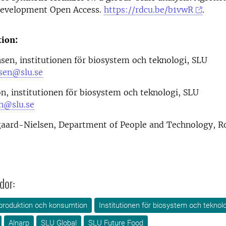
Development Open Access.
https://rdcu.be/b1vwR
.
ion:
nsen, institutionen för biosystem och teknologi, SLU
nsen@slu.se
n, institutionen för biosystem och teknologi, SLU
on@slu.se
aard-Nielsen, Department of People and Technology, Ro
dor:
produktion och konsumtion
Institutionen för biosystem och teknol
Alnarp
SLU Global
SLU Future Food