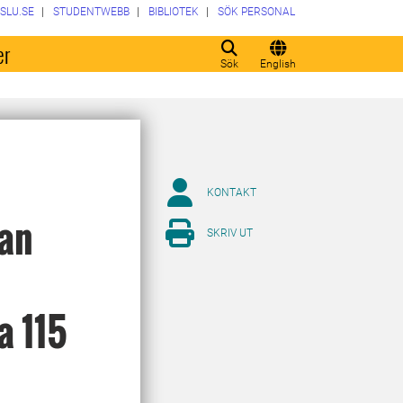
SLU.SE
STUDENTWEBB
BIBLIOTEK
SÖK PERSONAL
er
Sök
English
KONTAKT
kan
SKRIV UT
a 115