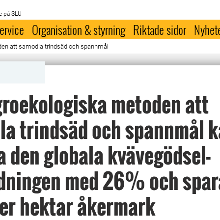
e på SLU
ervice
Organisation & styrning
Riktade sidor
Nyhet
en att samodla trindsäd och spannmål
roekologiska metoden att
la trindsäd och spannmål 
 den globala kvävegödsel-
dningen med 26% och spar
er hektar åkermark