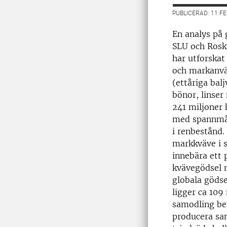
PUBLICERAD: 11 F
En analys på 
SLU och Rosk
har utforskat
och markanvä
(ettåriga balj
bönor, linser
241 miljoner 
med spannmål 
i renbestånd.
markkväve i 
innebära ett 
kvävegödsel 
globala göds
ligger ca 109
samodling be
producera sa