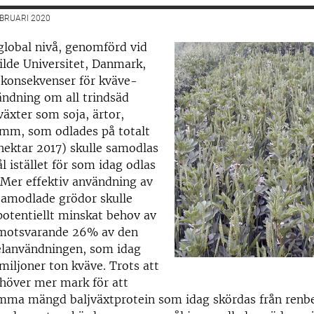
EBRUARI 2020
global nivå, genomförd vid
ilde Universitet, Danmark,
 konsekvenser för kväve-
ndning om all trindsäd
växter som soja, ärtor,
 mm, som odlades på totalt
hektar 2017) skulle samodlas
istället för som idag odlas
 Mer effektiv användning av
samodlade grödor skulle
potentiellt minskat behov av
motsvarande 26% av den
elanvändningen, som idag
 miljoner ton kväve. Trots att
höver mer mark för att
mma mängd baljväxtprotein som idag skördas från renb