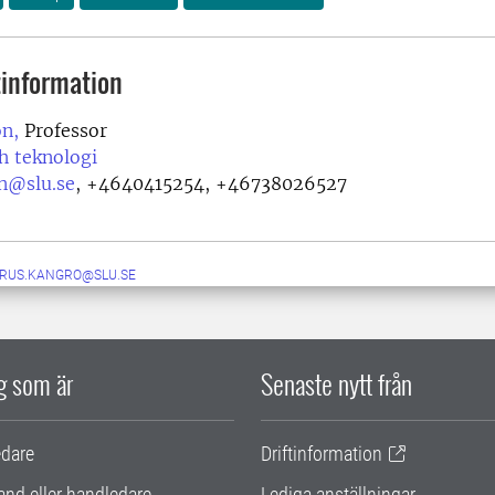
information
on,
Professor
h teknologi
on@slu.se
,
+4640415254, +46738026527
RUS.KANGRO@SLU.SE
ig som är
Senaste nytt från
edare
Driftinformation
and eller handledare
Lediga anställningar