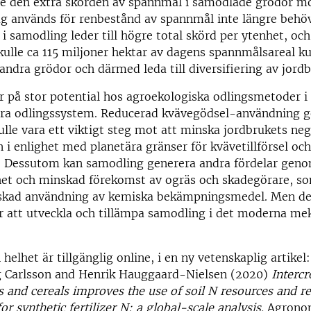
le den extra skörden av spannmål i samodlade grödor mö
g används för renbestånd av spannmål inte längre behöv
g i samodling leder till högre total skörd per ytenhet, oc
ulle ca 115 miljoner hektar av dagens spannmålsareal k
andra grödor och därmed leda till diversifiering av jordb
r på stor potential hos agroekologiska odlingsmetoder i
ara odlingssystem. Reducerad kvävegödsel-användning
lle vara ett viktigt steg mot att minska jordbrukets neg
 i enlighet med planetära gränser för kvävetillförsel och
. Dessutom kan samodling generera andra fördelar gen
et och minskad förekomst av ogräs och skadegörare, som
inskad användning av kemiska bekämpningsmedel. Men d
r att utveckla och tillämpa samodling i det moderna me
 helhet är tillgänglig online, i en ny vetenskaplig artikel
g Carlsson and Henrik Hauggaard-Nielsen (2020)
Intercr
 and cereals improves the use of soil N resources and r
r synthetic fertilizer N: a global-scale analysis.
Agronom