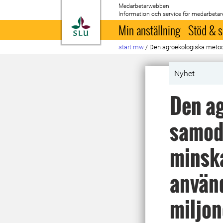
Medarbetarwebben
Information och service för medarbetar
Till startsida
Min anställning
Stöd & s
start mw
/
Den agroekologiska metod
Nyhet
Den ag
samod
minska
använ
miljon