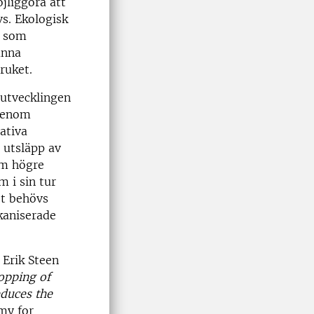
jliggöra att
s. Ekologisk
h som
unna
ruket.
 utvecklingen
 genom
ativa
 utsläpp av
om högre
 i sin tur
et behövs
kaniserade
: Erik Steen
opping of
educes the
y for