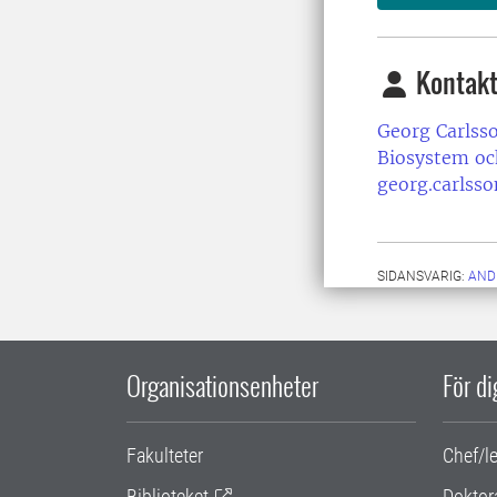
Kontakt
Georg Carlss
Biosystem oc
georg.carlss
SIDANSVARIG:
AND
Organisationsenheter
För d
Fakulteter
Chef/l
Biblioteket
Doktor