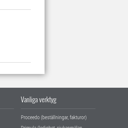
Vanliga verktyg
Proceedo (beställningar, fakturor)
Primula (ledighet, sjukanmälan,