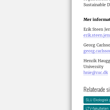
Sustainable 
Mer informat
Erik Steen Je
erik.steen.je
Georg Carlsso
georg.carlss
Henrik Haugg
University
hnie@ruc.dk
Relaterade si
SLU Ekologisk 
LTV-fakulteten