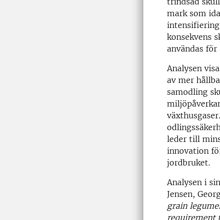
trindsäd skul
mark som ida
intensifierin
konsekvens sk
användas för 
Analysen visa
av mer hållb
samodling sku
miljöpåverkan
växthusgaser
odlingssäkerh
leder till m
innovation fö
jordbruket.
Analysen i sin
Jensen, Geor
grain legumes
requirement fo