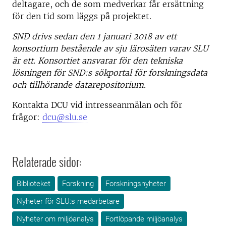
deltagare, och de som medverkar får ersättning
för den tid som läggs på projektet.
SND drivs sedan den 1 januari 2018 av ett
konsortium bestående av sju lärosäten varav SLU
är ett. Konsortiet ansvarar för den tekniska
lösningen för SND:s sökportal för forskningsdata
och tillhörande datarepositorium.
Kontakta DCU vid intresseanmälan och för
frågor:
dcu@slu.se
Relaterade sidor:
Biblioteket
Forskning
Forskningsnyheter
Nyheter för SLU:s medarbetare
Nyheter om miljöanalys
Fortlöpande miljöanalys