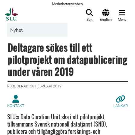
Medarbetarwebben
Till startsida
Sök
English
Meny
Nyhet
Deltagare sökes till ett
pilotprojekt om datapublicering
under våren 2019
PUBLICERAD: 28 FEBRUARI 2019
KONTAKT
LÄNKAR
SLU:s Data Curation Unit ska i ett pilotprojekt,
tillsammans Svensk nationell datatjänst (SND),
publicera och tillgängliggöra forsknings- och