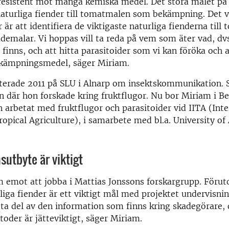
esistent mot många kemiska medel. Det stora målet på l
naturliga fiender till tomatmalen som bekämpning. Det
 är att identifiera de viktigaste naturliga fienderna til
demalar. Vi hoppas vill ta reda på vem som äter vad, dvs
finns, och att hitta parasitoider som vi kan föröka och
ekämpningsmedel, säger Miriam.
terade 2011 på SLU i Alnarp om insektskommunikation. 
ien där hon forskade kring fruktflugor. Nu bor Miriam i Be
n arbetat med fruktflugor och parasitoider vid IITA (Inte
Tropical Agriculture), i samarbete med bl.a. University 
sutbyte är viktigt
m emot att jobba i Mattias Jonssons forskargrupp. Förut
liga fiender är ett viktigt mål med projektet undervisnin
 ta del av den information som finns kring skadegörare, 
oder är jätteviktigt, säger Miriam.