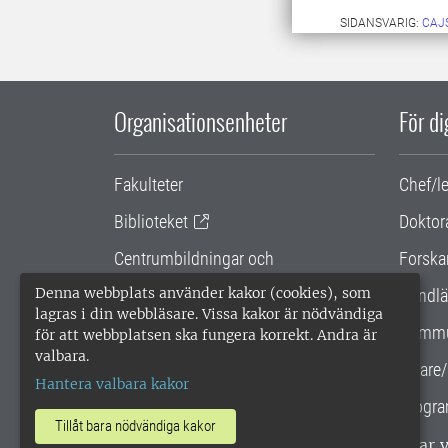
SIDANSVARIG:
CAJ
Organisationsenheter
För d
Fakulteter
Chef/l
Biblioteket
Doktor
Centrumbildningar och
Forska
samarbetsprojekt
Denna webbplats använder kakor (cookies), som
Handlä
lagras i din webbläsare. Vissa kakor är nödvändiga
Gemensamma verksamhetsstödet
Kommu
för att webbplatsen ska fungera korrekt. Andra är
valbara.
SLU Holding
Lärare/
Hantera valbara kakor
Progra
Tillåt bara nödvändiga kakor
SLU, Sveriges lantbruksuniversitet, har