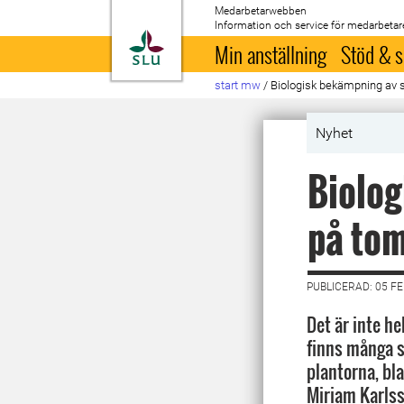
Medarbetarwebben
Information och service för medarbetar
Till startsida
Min anställning
Stöd & s
start mw
/
Biologisk bekämpning av 
Nyhet
Biolog
på tom
PUBLICERAD: 05 F
Det är inte he
finns många 
plantorna, bla
Miriam Karlss