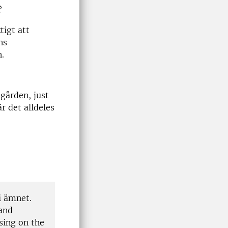
?
tigt att
ns
.
dgården, just
är det alldeles
i ämnet.
 and
sing on the