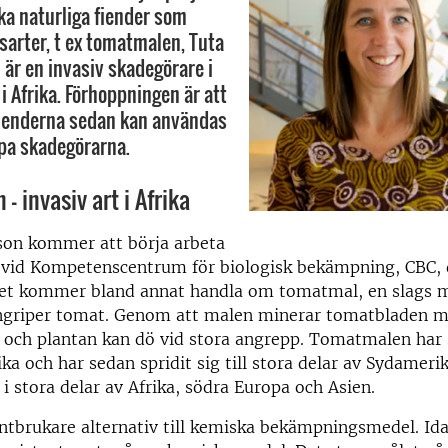
ka naturliga fiender som
rilsarter, t ex tomatmalen, Tuta
 är en invasiv skadegörare i
i Afrika. Förhoppningen är att
fienderna sedan kan användas
pa skadegörarna.
– invasiv art i Afrika
son kommer att börja arbeta
 vid Kompetenscentrum för biologisk bekämpning, CBC, 
tet kommer bland annat handla om tomatmal, en slags 
angriper tomat. Genom att malen minerar tomatbladen m
 och plantan kan dö vid stora angrepp. Tomatmalen har 
ka och har sedan spridit sig till stora delar av Sydameri
 i stora delar av Afrika, södra Europa och Asien.
lantbrukare alternativ till kemiska bekämpningsmedel. Id