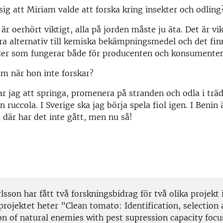
ig att Miriam valde att forska kring insekter och odling
r oerhört viktigt, alla på jorden måste ju äta. Det är vik
ra alternativ till kemiska bekämpningsmedel och det fin
er som fungerar både för producenten och konsumenten
m när hon inte forskar?
lar jag att springa, promenera på stranden och odla i trä
n ruccola. I Sverige ska jag börja spela fiol igen. I Benin 
å där har det inte gått, men nu så!
sson har fått två forskningsbidrag för två olika projekt 
projektet heter ”Clean tomato: Identification, selection
on of natural enemies with pest supression capacity focu