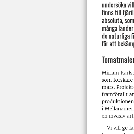
undersöka vil
finns till fjä
absoluta, som
många länder 
de naturliga 
för att bekäm
Tomatmalen 
Miriam Karls
som forskare
mars. Projek
framförallt 
produktionen
i Mellanameri
en invasiv art
– Vi vill ge 