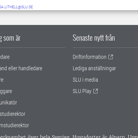
SA.LITHELL@SLU.SE
ig som är
Senaste nytt från
edare
Driftinformation
and eller handledare
Lediga anställningar
re
SLU i media
ggare
SLU Play
nikatör
studierektor
mstudierektor
 verksamhet över hela Sverige. Huvudorter är Alnarp, U