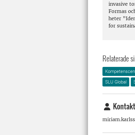
invasive t
Formas och
heter ”Iden
for sustai
Relaterade si
Kompetenscent
SLU Global
Kontakt
miriam.karls