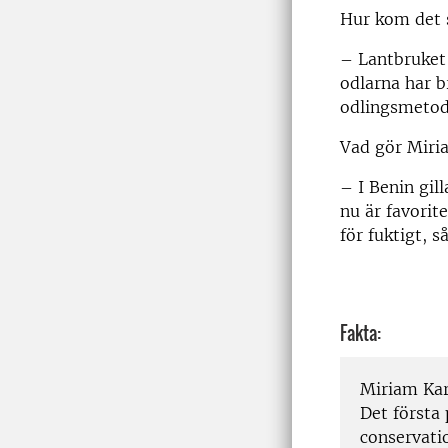
Hur kom det s
– Lantbruket ä
odlarna har b
odlingsmetod
Vad gör Miria
– I Benin gil
nu är favorite
för fuktigt, s
Fakta:
Miriam Karl
Det första 
conservati