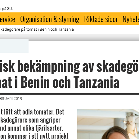
e på SLU
ervice
Organisation & styrning
Riktade sidor
Nyhet
skadegörare på tomat i Benin och Tanzania
isk bekämpning av skadegö
at i Benin och Tanzania
EBRUARI 2019
lt lätt att odla tomater. Det
skadegörare som angriper
nd annat olika fjärilsarter.
on kommer i ett nytt projekt