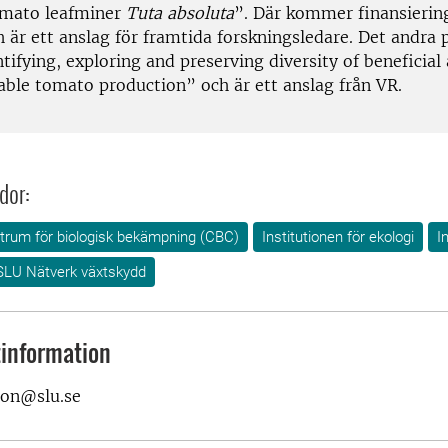
omato leafminer
Tuta absoluta
”. Där kommer finansierin
 är ett anslag för framtida forskningsledare. Det andra 
tifying, exploring and preserving diversity of beneficial
nable tomato production” och är ett anslag från VR.
dor:
rum för biologisk bekämpning (CBC)
Institutionen för ekologi
I
SLU Nätverk växtskydd
information
son@slu.se