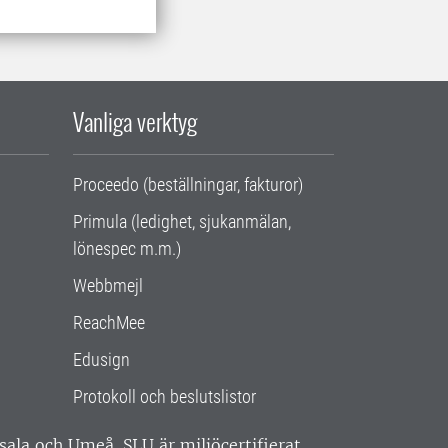
Vanliga verktyg
Proceedo (beställningar, fakturor)
Primula (ledighet, sjukanmälan,
lönespec m.m.)
Webbmejl
ReachMee
Edusign
Protokoll och beslutslistor
ppsala och Umeå.
SLU är miljöcertifierat