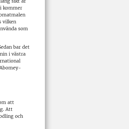
ång sikt är
 vi kommer
l tomatmalen
 vilken
 använda som
Sedan bar det
nin i västra
rnational
of Abomey-
om att
g. Att
odling och