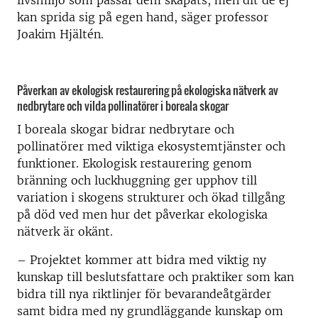
livsmiljö som passar dem skapats, men dit de ej
kan sprida sig på egen hand, säger professor
Joakim Hjältén.
Påverkan av ekologisk restaurering på ekologiska nätverk av
nedbrytare och vilda pollinatörer i boreala skogar
I boreala skogar bidrar nedbrytare och
pollinatörer med viktiga ekosystemtjänster och
funktioner. Ekologisk restaurering genom
bränning och luckhuggning ger upphov till
variation i skogens strukturer och ökad tillgång
på död ved men hur det påverkar ekologiska
nätverk är okänt.
– Projektet kommer att bidra med viktig ny
kunskap till beslutsfattare och praktiker som kan
bidra till nya riktlinjer för bevarandeåtgärder
samt bidra med ny grundläggande kunskap om