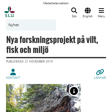
Medarbetarwebben
Till startsida
Sök
English
Meny
Nyhet
Nya forskningsprojekt på vilt,
fisk och miljö
PUBLICERAD: 21 NOVEMBER 2019
KONTAKT
LÄNKAR