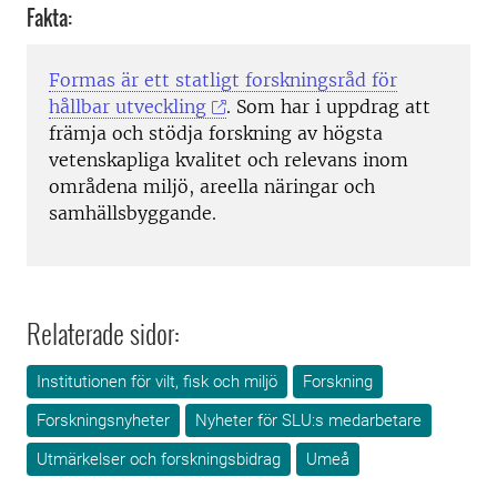
Fakta:
Formas är ett statligt forskningsråd för
hållbar utveckling
. Som har i uppdrag att
främja och stödja forskning av högsta
vetenskapliga kvalitet och relevans inom
områdena miljö, areella näringar och
samhällsbyggande.
Relaterade sidor:
Institutionen för vilt, fisk och miljö
Forskning
Forskningsnyheter
Nyheter för SLU:s medarbetare
Utmärkelser och forskningsbidrag
Umeå