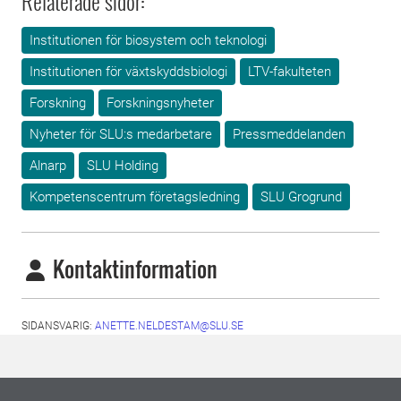
Relaterade sidor:
Institutionen för biosystem och teknologi
Institutionen för växtskyddsbiologi
LTV-fakulteten
Forskning
Forskningsnyheter
Nyheter för SLU:s medarbetare
Pressmeddelanden
Alnarp
SLU Holding
Kompetenscentrum företagsledning
SLU Grogrund
Kontaktinformation
SIDANSVARIG:
ANETTE.NELDESTAM@SLU.SE