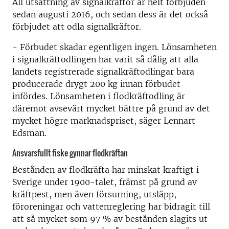
All utsättning av signalkräftor är helt förbjuden
sedan augusti 2016, och sedan dess är det också
förbjudet att odla signalkräftor.
- Förbudet skadar egentligen ingen. Lönsamheten
i signalkräftodlingen har varit så dålig att alla
landets registrerade signalkräftodlingar bara
producerade drygt 200 kg innan förbudet
infördes. Lönsamheten i flodkräftodling är
däremot avsevärt mycket bättre på grund av det
mycket högre marknadspriset, säger Lennart
Edsman.
Ansvarsfullt fiske gynnar flodkräftan
Bestånden av flodkräfta har minskat kraftigt i
Sverige under 1900-talet, främst på grund av
kräftpest, men även försurning, utsläpp,
föroreningar och vattenreglering har bidragit till
att så mycket som 97 % av bestånden slagits ut