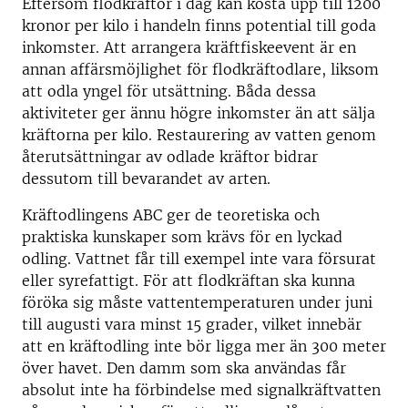
Eftersom flodkräftor i dag kan kosta upp till 1200
kronor per kilo i handeln finns potential till goda
inkomster. Att arrangera kräftfiskeevent är en
annan affärsmöjlighet för flodkräftodlare, liksom
att odla yngel för utsättning. Båda dessa
aktiviteter ger ännu högre inkomster än att sälja
kräftorna per kilo. Restaurering av vatten genom
återutsättningar av odlade kräftor bidrar
dessutom till bevarandet av arten.
Kräftodlingens ABC ger de teoretiska och
praktiska kunskaper som krävs för en lyckad
odling. Vattnet får till exempel inte vara försurat
eller syrefattigt. För att flodkräftan ska kunna
föröka sig måste vattentemperaturen under juni
till augusti vara minst 15 grader, vilket innebär
att en kräftodling inte bör ligga mer än 300 meter
över havet. Den damm som ska användas får
absolut inte ha förbindelse med signalkräftvatten