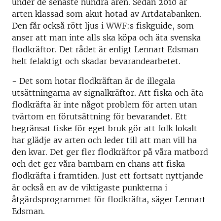
under de senaste hundra åren. Sedan 2010 är
arten klassad som akut hotad av Artdatabanken.
Den får också rött ljus i WWF:s fiskguide, som
anser att man inte alls ska köpa och äta svenska
flodkräftor. Det rådet är enligt Lennart Edsman
helt felaktigt och skadar bevarandearbetet.
- Det som hotar flodkräftan är de illegala
utsättningarna av signalkräftor. Att fiska och äta
flodkräfta är inte något problem för arten utan
tvärtom en förutsättning för bevarandet. Ett
begränsat fiske för eget bruk gör att folk lokalt
har glädje av arten och leder till att man vill ha
den kvar. Det ger fler flodkräftor på våra matbord
och det ger våra barnbarn en chans att fiska
flodkräfta i framtiden. Just ett fortsatt nyttjande
är också en av de viktigaste punkterna i
åtgärdsprogrammet för flodkräfta, säger Lennart
Edsman.