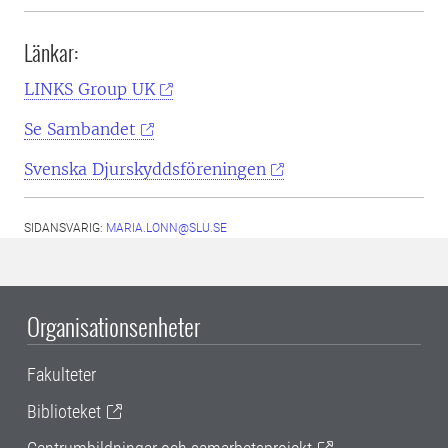
Länkar:
LINKS Group UK
Se Sambandet
Svenska Djurskyddsföreningen
SIDANSVARIG:
MARIA.LONN@SLU.SE
Organisationsenheter
Fakulteter
Biblioteket