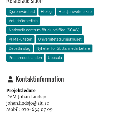
Relaterade sidor:
Djuromvårdnad
Etologi
Husdjursvetenskap
Veterinärmedicin
Nationellt centrum för djurvälfärd (SCAW)
VH-fakulteten
Universitetsdjursjukhuset
Debattinslag
Nyheter för SLU:s medarbetare
Pressmeddelanden
Uppsala
Kontaktinformation
Projektledare
DVM Johan Lindsjö
johan.lindsjo@slu.se
Mobil: 070-634 07 09