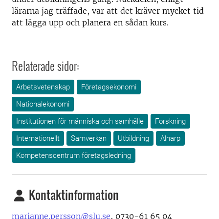
lärarna jag träffade, var att det kräver mycket tid
att lägga upp och planera en sådan kurs.
Relaterade sidor:
Arbetsvetenskap
Företagsekonomi
Nationalekonomi
Institutionen för människa och samhälle
Forskning
Internationellt
Samverkan
Utbildning
Alnarp
Kompetenscentrum företagsledning
Kontaktinformation
marianne.persson@slu.se
, 0730-61 65 04