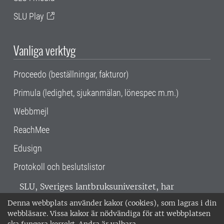
SLU Play
Vanliga verktyg
Proceedo (beställningar, fakturor)
Primula (ledighet, sjukanmälan, lönespec m.m.)
Webbmejl
ReachMee
Edusign
Protokoll och beslutslistor
SLU, Sveriges lantbruksuniversitet, har
verksamhet över hela Sverige. Huvudorter är
Denna webbplats använder kakor (cookies), som lagras i din
Alnarp, Uppsala och Umeå.
SLU är
webbläsare. Vissa kakor är nödvändiga för att webbplatsen
miljöcertifierat enligt ISO 14001. •
Telefon: