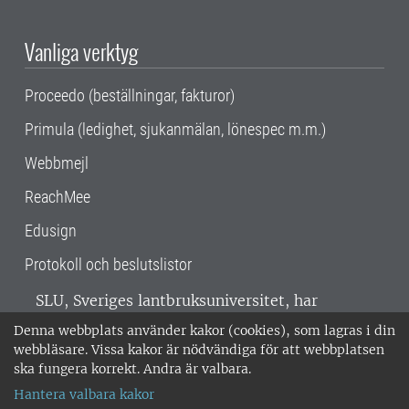
Vanliga verktyg
Proceedo (beställningar, fakturor)
Primula (ledighet, sjukanmälan, lönespec m.m.)
Webbmejl
ReachMee
Edusign
Protokoll och beslutslistor
SLU, Sveriges lantbruksuniversitet, har
verksamhet över hela Sverige. Huvudorter är
Denna webbplats använder kakor (cookies), som lagras i din
Alnarp, Uppsala och Umeå.
SLU är
webbläsare. Vissa kakor är nödvändiga för att webbplatsen
miljöcertifierat enligt ISO 14001. •
Telefon:
ska fungera korrekt. Andra är valbara.
018-67 10 00 • Org nr: 202100-2817 •
Om
Hantera valbara kakor