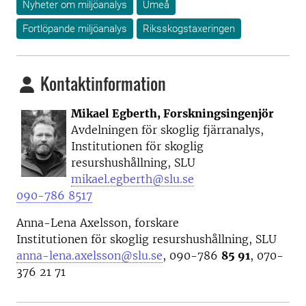
Nyheter om miljöanalys
Umeå
Fortlöpande miljöanalys
Riksskogstaxeringen
Kontaktinformation
Mikael Egberth, Forskningsingenjör
Avdelningen för skoglig fjärranalys,
Institutionen för skoglig
resurshushållning, SLU
mikael.egberth@slu.se
090-786 8517
Anna-Lena Axelsson, forskare
Institutionen för skoglig resurshushållning, SLU
anna-lena.axelsson@slu.se
, 090-786
85 91
, 070-
376 21 71