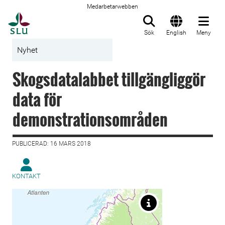
Medarbetarwebben
Till startsida
Sök
English
Meny
Nyhet
Skogsdatalabbet tillgängliggör
data för
demonstrationsområden
PUBLICERAD: 16 MARS 2018
KONTAKT