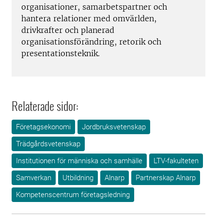
organisationer, samarbetspartner och
hantera relationer med omvärlden,
drivkrafter och planerad
organisationsförändring, retorik och
presentationsteknik.
Relaterade sidor:
Företagsekonomi
Jordbruksvetenskap
Trädgårdsvetenskap
Institutionen för människa och samhälle
LTV-fakulteten
Samverkan
Utbildning
Alnarp
Partnerskap Alnarp
Kompetenscentrum företagsledning