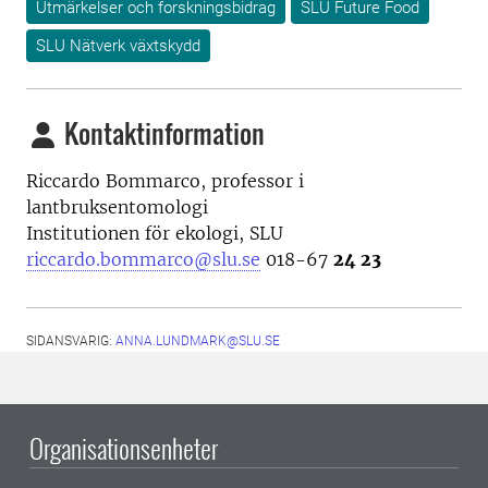
Utmärkelser och forskningsbidrag
SLU Future Food
SLU Nätverk växtskydd
Kontaktinformation
Riccardo Bommarco, professor i
lantbruksentomologi
Institutionen för ekologi, SLU
riccardo.bommarco@slu.se
018-67
24 23
SIDANSVARIG:
ANNA.LUNDMARK@SLU.SE
Organisationsenheter