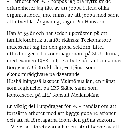
- I arbetet för KCF hoppas jag dra nytta av de
erfarenheter jag fått av att jobba i flera olika
organisationer, inte minst av att jobba med samt
att utveckla rådgivning, säger Per Hansson.
Han är 55 år och har sedan uppväxten på ett
familjejordbruk utanför skånska Teckomatorp
intresserat sig för den gröna sektorn. Efter
utbildningen till ekonomagronom på SLU Ultuna,
med examen 1988, följde arbete på Lantbrukarnas
Borgens AB i Stockholm, en tjänst som
ekonomirådgivare på dåvarande
Hushållningssällskapet Malmöhus län, en tjänst
som regionchef på LRF Skåne samt som
kontorschef på LRF Konsult Mellanskåne.
En viktig del i uppdraget för KCF handlar om att
fortsätta arbetet med att bygga goda relationer
och att nå företagarna inom den gröna sektorn.
- Vi vet att företagarna har ett stort behov av att