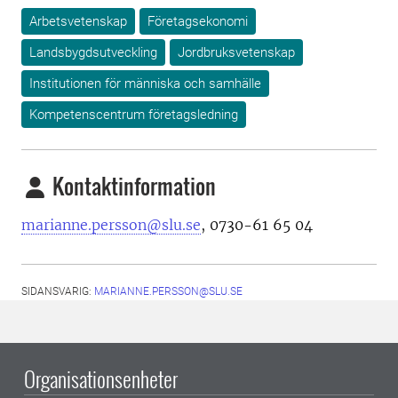
Arbetsvetenskap
Företagsekonomi
Landsbygdsutveckling
Jordbruksvetenskap
Institutionen för människa och samhälle
Kompetenscentrum företagsledning
Kontaktinformation
marianne.persson@slu.se
, 0730-61 65 04
SIDANSVARIG:
MARIANNE.PERSSON@SLU.SE
Organisationsenheter