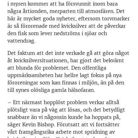
i myren kommer att ha försvunnit inom bara
några årtionden, merparten till atmosfären. Det
här är mycket goda nyheter, eftersom torvmarker
är så förorenade med kvicksilver att de påverkar
den fisk som lever nedströms i sjöar och
vattendrag.
Det faktum att det inte verkade gå att göra något
åt kvicksilversituationen, har gjort det bekvämt
att blunda för problemet. Den offentliga
uppmärksamheten har hellre lagt fokus på nya
föroreningar som kan finnas i miljön, än på den
till synes olösliga gamla hälsofaran.
– Ett närmast hopplöst problem verkar alltså
plötsligt vara på väg att lösas, och det betydligt
snabbare än vi någonsin kunde ha hoppats på,
säger Kevin Bishop. Förutsatt att vi fortsätter
vårt framgångsrika arbete mot spridning av