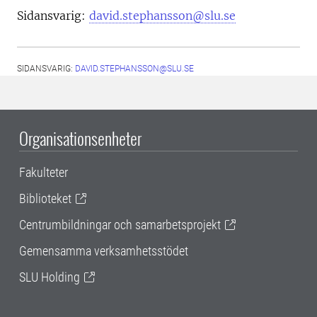
Sidansvarig:
david.stephansson@slu.se
SIDANSVARIG:
DAVID.STEPHANSSON@SLU.SE
Organisationsenheter
Fakulteter
Biblioteket
Centrumbildningar och samarbetsprojekt
Gemensamma verksamhetsstödet
SLU Holding