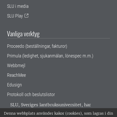
SLU i media
SLU Play
Vanliga verktyg
Proceedo (beställningar, fakturor)
Primula (ledighet, sjukanmälan, lönespec m.m.)
Webbmejl
ReachMee
Edusign
Protokoll och beslutslistor
SLU, Sveriges lantbruksuniversitet, har
verksamhet över hela Sverige. Huvudorter är
Denna webbplats använder kakor (cookies), som lagras i din