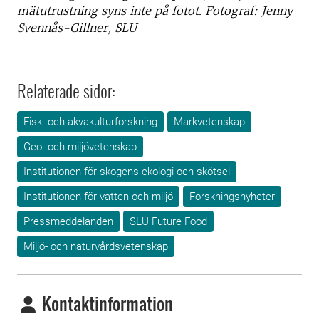
mätutrustning syns inte på fotot. Fotograf: Jenny
Svennås-Gillner, SLU
Relaterade sidor:
Fisk- och akvakulturforskning
Markvetenskap
Geo- och miljövetenskap
Institutionen för skogens ekologi och skötsel
Institutionen för vatten och miljö
Forskningsnyheter
Pressmeddelanden
SLU Future Food
Miljö- och naturvårdsvetenskap
Kontaktinformation