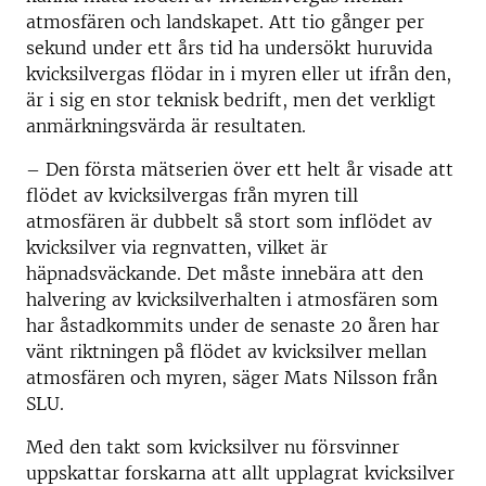
atmosfären och landskapet. Att tio gånger per
sekund under ett års tid ha undersökt huruvida
kvicksilvergas flödar in i myren eller ut ifrån den,
är i sig en stor teknisk bedrift, men det verkligt
anmärkningsvärda är resultaten.
– Den första mätserien över ett helt år visade att
flödet av kvicksilvergas från myren till
atmosfären är dubbelt så stort som inflödet av
kvicksilver via regnvatten, vilket är
häpnadsväckande. Det måste innebära att den
halvering av kvicksilverhalten i atmosfären som
har åstadkommits under de senaste 20 åren har
vänt riktningen på flödet av kvicksilver mellan
atmosfären och myren, säger Mats Nilsson från
SLU.
Med den takt som kvicksilver nu försvinner
uppskattar forskarna att allt upplagrat kvicksilver