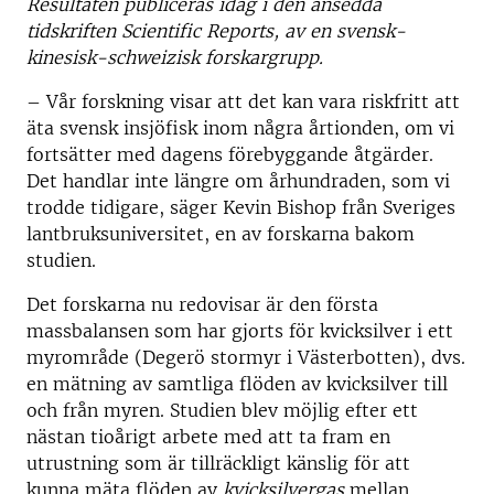
Resultaten publiceras idag i den ansedda
tidskriften Scientific Reports, av en svensk-
kinesisk-schweizisk forskargrupp.
– Vår forskning visar att det kan vara riskfritt att
äta svensk insjöfisk inom några årtionden, om vi
fortsätter med dagens förebyggande åtgärder.
Det handlar inte längre om århundraden, som vi
trodde tidigare, säger Kevin Bishop från Sveriges
lantbruksuniversitet, en av forskarna bakom
studien.
Det forskarna nu redovisar är den första
massbalansen som har gjorts för kvicksilver i ett
myrområde (Degerö stormyr i Västerbotten), dvs.
en mätning av samtliga flöden av kvicksilver till
och från myren. Studien blev möjlig efter ett
nästan tioårigt arbete med att ta fram en
utrustning som är tillräckligt känslig för att
kunna mäta flöden av
kvicksilvergas
mellan