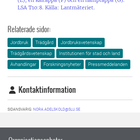
(E), en kåltäppa (F) och en hamptäppa (G).
LSA T10:8. Källa: Lantmäteriet.
Relaterade sidor:
Jordbruk
Trädgård
Jordbruksvetenskap
Trädgårdsvetenskap
Institutionen för stad och land
Avhandlingar
Forskningsnyheter
Pressmeddelanden
Kontaktinformation
SIDANSVARIG:
NORA.ADELSKOLD@SLU.SE