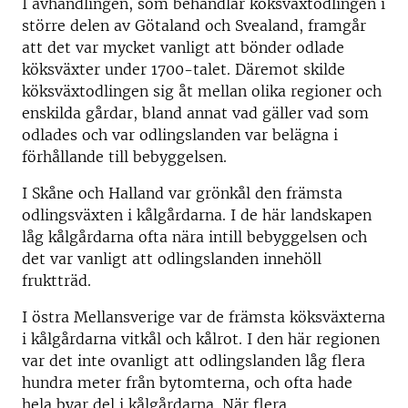
I avhandlingen, som behandlar köksväxtodlingen i
större delen av Götaland och Svealand, framgår
att det var mycket vanligt att bönder odlade
köksväxter under 1700-talet. Däremot skilde
köksväxtodlingen sig åt mellan olika regioner och
enskilda gårdar, bland annat vad gäller vad som
odlades och var odlingslanden var belägna i
förhållande till bebyggelsen.
I Skåne och Halland var grönkål den främsta
odlingsväxten i kålgårdarna. I de här landskapen
låg kålgårdarna ofta nära intill bebyggelsen och
det var vanligt att odlingslanden innehöll
fruktträd.
I östra Mellansverige var de främsta köksväxterna
i kålgårdarna vitkål och kålrot. I den här regionen
var det inte ovanligt att odlingslanden låg flera
hundra meter från bytomterna, och ofta hade
hela byar del i kålgårdarna. När flera