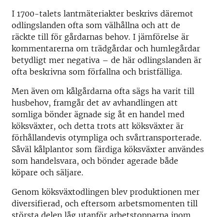
I 1700-talets lantmäteriakter beskrivs däremot
odlingslanden ofta som välhållna och att de
räckte till för gårdarnas behov. I jämförelse är
kommentarerna om trädgårdar och humlegårdar
betydligt mer negativa – de här odlingslanden är
ofta beskrivna som förfallna och bristfälliga.
Men även om kålgårdarna ofta sägs ha varit till
husbehov, framgår det av avhandlingen att
somliga bönder ägnade sig åt en handel med
köksväxter, och detta trots att köksväxter är
förhållandevis otympliga och svårtransporterade.
Såväl kålplantor som färdiga köksväxter användes
som handelsvara, och bönder agerade både
köpare och säljare.
Genom köksväxtodlingen blev produktionen mer
diversifierad, och eftersom arbetsmomenten till
största delen låg utanför arbetstopparna inom