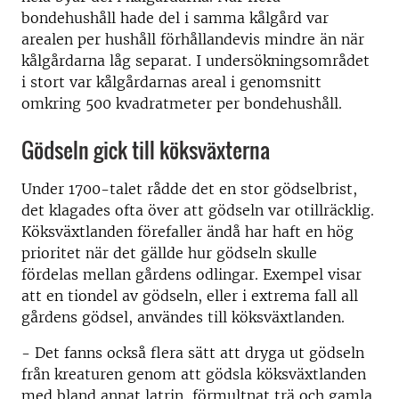
bondehushåll hade del i samma kålgård var
arealen per hushåll förhållandevis mindre än när
kålgårdarna låg separat. I undersökningsområdet
i stort var kålgårdarnas areal i genomsnitt
omkring 500 kvadratmeter per bondehushåll.
Gödseln gick till köksväxterna
Under 1700-talet rådde det en stor gödselbrist,
det klagades ofta över att gödseln var otillräcklig.
Köksväxtlanden förefaller ändå har haft en hög
prioritet när det gällde hur gödseln skulle
fördelas mellan gårdens odlingar. Exempel visar
att en tiondel av gödseln, eller i extrema fall all
gårdens gödsel, användes till köksväxtlanden.
- Det fanns också flera sätt att dryga ut gödseln
från kreaturen genom att gödsla köksväxtlanden
med bland annat latrin, förmultnat trä och gamla