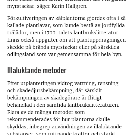
myrstackar, säger Karin Hallgren.
Förkultiveringen av kålplantorna gjordes ofta i så
kallade plantlavar, som kunde bestå av jordfyllda
trälådor, men i 1700-talets lantbrukslitteratur
finns också uppgifter om att plantuppdragningen
skedde på brända myrstackar eller på särskilda
odlingsland som var gemensamma för hela byn.
Illaluktande metoder
Efter utplanteringen vidtog vattning, rensning
och skadedjursbekämpning, där särskilt
bekämpningen av skadegörare är flitigt
behandlad i den samtida lantbrukslitteraturen.
Flera av de många metoder som
rekommenderades för hur plantorna skulle
skyddas, inbegrep användningen av illaluktande
substanser, som ruttnande kräftor och starkt