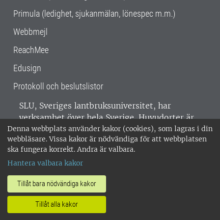
Primula (ledighet, sjukanmälan, lönespec m.m.)
Webbmejl
ReachMee
Edusign
Protokoll och beslutslistor
SLU, Sveriges lantbruksuniversitet, har
verksamhet över hela Sverige. Huvudorter är
Denna webbplats använder kakor (cookies), som lagras i din
Alnarp, Uppsala och Umeå.
SLU är
webbläsare. Vissa kakor är nödvändiga för att webbplatsen
miljöcertifierat enligt ISO 14001. •
Telefon:
ska fungera korrekt. Andra är valbara.
018-67 10 00 • Org nr: 202100-2817 •
Om
Hantera valbara kakor
medarbetarwebben
•
SLU:s fakturaadress
•
Om SLU:s webbplatser
•
Vid KRIS
Tillåt bara nödvändiga kakor
•
Hantera kakor
•
Behandling av
personuppgifter
Tillåt alla kakor