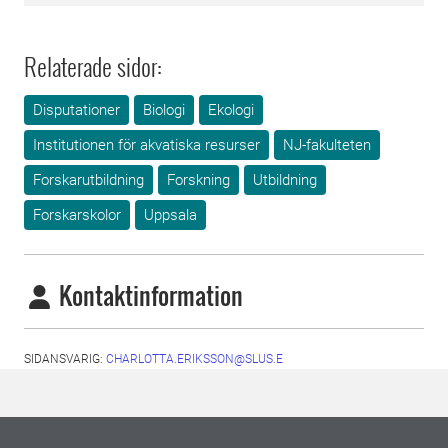
Relaterade sidor:
Disputationer
Biologi
Ekologi
Institutionen för akvatiska resurser
NJ-fakulteten
Forskarutbildning
Forskning
Utbildning
Forskarskolor
Uppsala
Kontaktinformation
SIDANSVARIG:
CHARLOTTA.ERIKSSON@SLUS.E