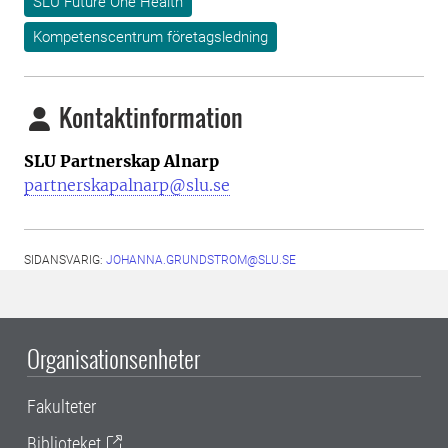
SLU Future One Health
Kompetenscentrum företagsledning
Kontaktinformation
SLU Partnerskap Alnarp
partnerskapalnarp@slu.se
SIDANSVARIG:
JOHANNA.GRUNDSTROM@SLU.SE
Organisationsenheter
Fakulteter
Biblioteket