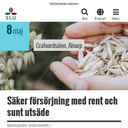
Medarbetarwebben
Till startsida
Sök
English
Meny
8
maj
Crafoordsalen, Alnarp
Säker försörjning med rent och
sunt utsäde
SEMINARIER, WORKSHOPS |