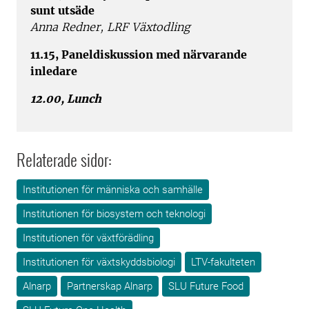
sunt utsäde
Anna Redner, LRF Växtodling
11.15, Paneldiskussion med närvarande
inledare
12.00, Lunch
Relaterade sidor:
Institutionen för människa och samhälle
Institutionen för biosystem och teknologi
Institutionen för växtförädling
Institutionen för växtskyddsbiologi
LTV-fakulteten
Alnarp
Partnerskap Alnarp
SLU Future Food