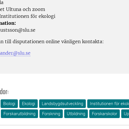
la
et Ultuna och zoom
nstitutionen för ekologi
mation:
gustsson@slu.se
n till disputationen online vänligen kontakta:
llander@slu.se
dor:
Biologi
Ekologi
Landsbygdsutveckling
Institutionen för ekol
Forskarutbildning
Forskning
Utbildning
Forskarskolor
Up