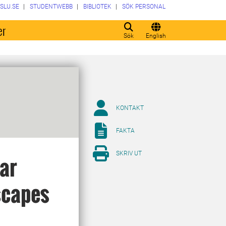
SLU.SE
STUDENTWEBB
BIBLIOTEK
SÖK PERSONAL
er
Sök
English
KONTAKT
FAKTA
SKRIV UT
ar
scapes