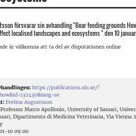
tsson försvarar sin avhandling "Boar feeding grounds How
ffect localised landscapes and ecosystems " den 10 janua
rade är välkomna att ta del av disputationen online
avhandlingen:
https://publications.slu.se/?
/show&id=132430&lang=se
t:
Evelina Augustsson
:
Professor Marco Apollonio, University of Sassari, Univer
ssari, Dipartimento di Medicina Veterinaria, Via Vienna 
ly
01-10 09:00