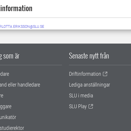
information
RLOTTA.ERIKSSON@SLU.SE
ig som är
Senaste nytt från
edare
Driftinformation
and eller handledare
Lediga anställningar
re
SLU i media
ggare
SLU Play
nikatör
studierektor