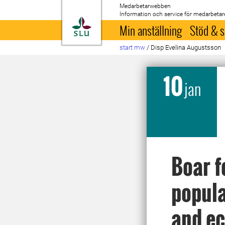
Medarbetarwebben
Information och service för medarbetar
Till startsida
Min anställning
Stöd & s
start mw
/
Disp Evelina Augustsson
10
jan
Boar f
popula
and e