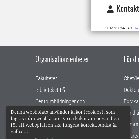
Kontakt
SIDANSVARIG:
CHA
Organisationsenheter
För d
Fakulteter
Chef/l
Biblioteket
Doktor
Centrumbildningar och
Forska
samarbetsprojekt
Denna webbplats använder kakor (cookies), som
Handlä
lagras i din webbläsare. Vissa kakor är nödvändiga
Gemensamma verksamhetsstödet
Kommu
för att webbplatsen ska fungera korrekt. Andra är
valbara.
SLU Holding
Lärare/