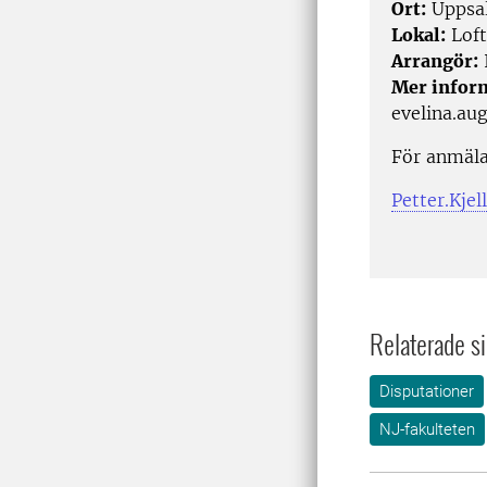
Ort:
Uppsa
Lokal:
Loft
Arrangör:
I
Mer infor
evelina.au
För anmäla
Petter.Kje
Relaterade si
Disputationer
NJ-fakulteten