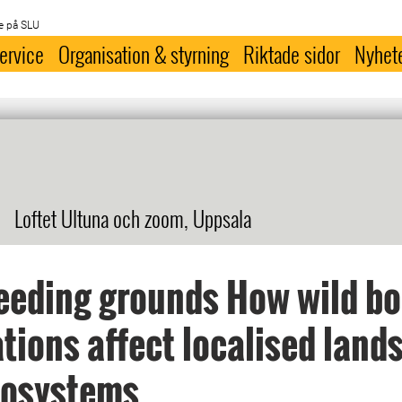
e på SLU
ervice
Organisation & styrning
Riktade sidor
Nyhet
Loftet Ultuna och zoom, Uppsala
eeding grounds How wild bo
tions affect localised land
cosystems