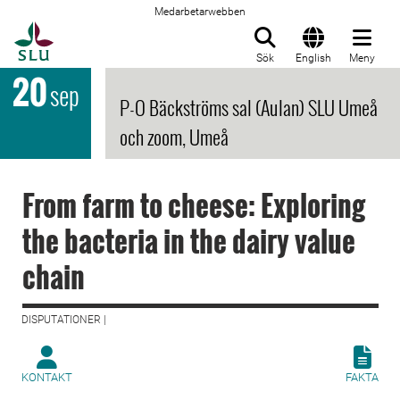
Medarbetarwebben
Till startsida
Sök
English
Meny
20
sep
P-O Bäckströms sal (Aulan) SLU Umeå
och zoom, Umeå
From farm to cheese: Exploring
the bacteria in the dairy value
chain
DISPUTATIONER |
KONTAKT
FAKTA