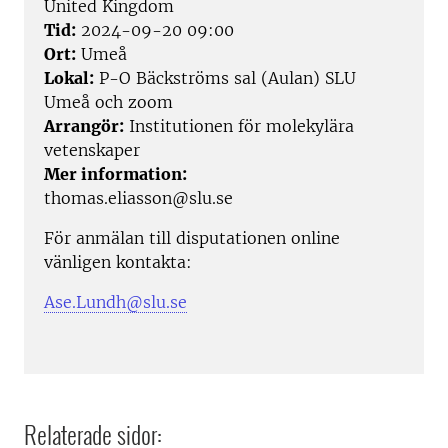
United Kingdom
Tid:
2024-09-20 09:00
Ort:
Umeå
Lokal:
P-O Bäckströms sal (Aulan) SLU
Umeå och zoom
Arrangör:
Institutionen för molekylära
vetenskaper
Mer information:
thomas.eliasson@slu.se
För anmälan till disputationen online
vänligen kontakta:
Ase.Lundh@slu.se
Relaterade sidor: