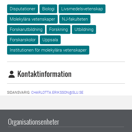
Disputationer
Biologi
Livsmedelsvetenskap
Molekylära vetenskaper
NJ-fakulteten
Forskarutbildning
Forskning
Utbildning
Forskarskolor
Uppsala
Institutionen för molekylära vetenskaper
Kontaktinformation
SIDANSVARIG:
CHARLOTTA.ERIKSSON@SLU.SE
Organisationsenheter