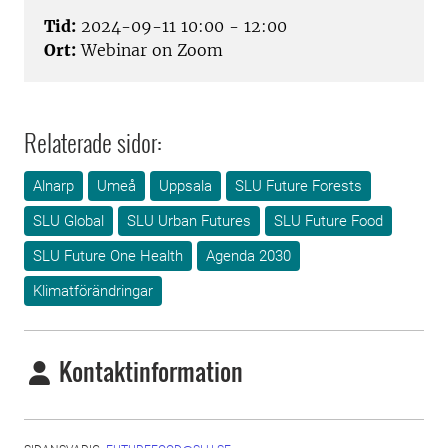
Tid:
2024-09-11 10:00 - 12:00
Ort:
Webinar on Zoom
Relaterade sidor:
Alnarp
Umeå
Uppsala
SLU Future Forests
SLU Global
SLU Urban Futures
SLU Future Food
SLU Future One Health
Agenda 2030
Klimatförändringar
Kontaktinformation