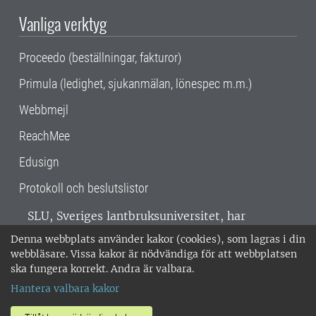
Vanliga verktyg
Proceedo (beställningar, fakturor)
Primula (ledighet, sjukanmälan, lönespec m.m.)
Webbmejl
ReachMee
Edusign
Protokoll och beslutslistor
SLU, Sveriges lantbruksuniversitet, har
verksamhet över hela Sverige. Huvudorter är
Denna webbplats använder kakor (cookies), som lagras i din
Alnarp, Uppsala och Umeå.
SLU är
webbläsare. Vissa kakor är nödvändiga för att webbplatsen
miljöcertifierat enligt ISO 14001. •
Telefon:
ska fungera korrekt. Andra är valbara.
018-67 10 00 • Org nr: 202100-2817 •
Om
Hantera valbara kakor
medarbetarwebben
•
SLU:s fakturaadress
•