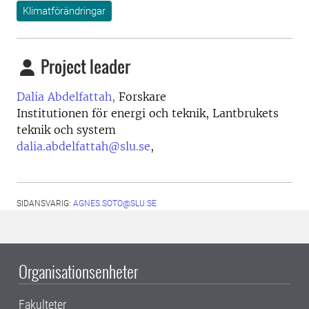
Klimatförändringar
Project leader
Dalia Abdelfattah,
Forskare
Institutionen för energi och teknik, Lantbrukets
teknik och system
dalia.abdelfattah@slu.se
,
SIDANSVARIG:
AGNES.SOTO@SLU.SE
Organisationsenheter
Fakulteter