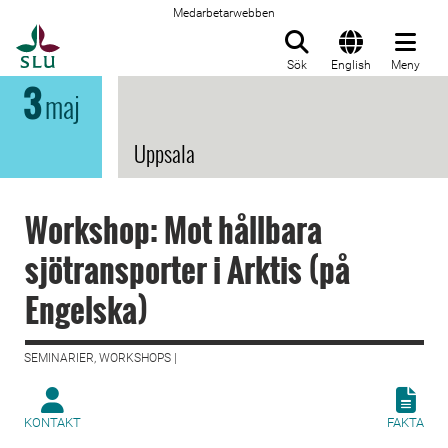
Medarbetarwebben
Till startsida
Sök
English
Meny
3
maj
Uppsala
Workshop: Mot hållbara
sjötransporter i Arktis (på
Engelska)
SEMINARIER, WORKSHOPS |
KONTAKT
FAKTA