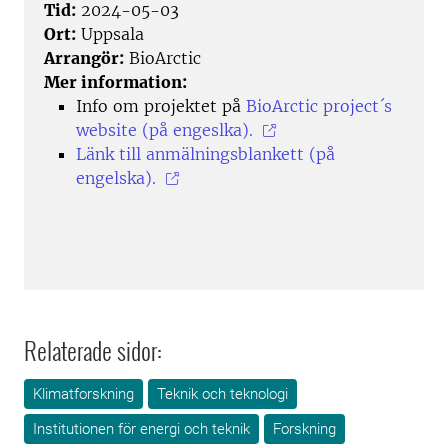
Tid:
2024-05-03
Ort:
Uppsala
Arrangör:
BioArctic
Mer information:
Info om projektet på
BioArctic project´s
website (på engeslka).
Länk till anmälningsblankett (på
engelska).
Relaterade sidor:
Klimatforskning
Teknik och teknologi
Institutionen för energi och teknik
Forskning