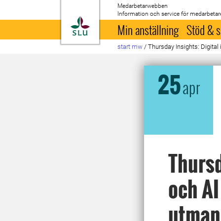
Medarbetarwebben
Information och service för medarbetar
Till startsida
Min anställning
Stöd & s
start mw
/
Thursday Insights: Digital
25
apr
Thursd
och AI
utman