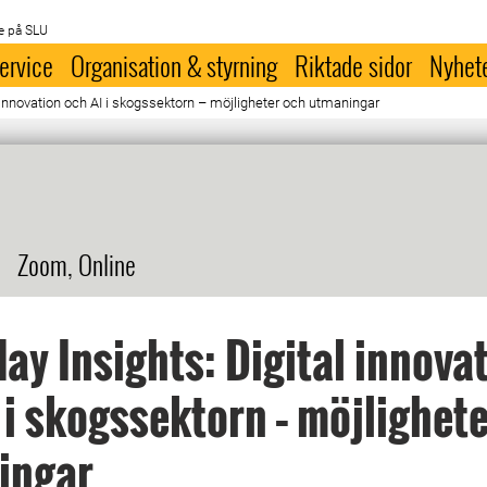
e på SLU
ervice
Organisation & styrning
Riktade sidor
Nyhet
 innovation och AI i skogssektorn – möjligheter och utmaningar
Zoom, Online
ay Insights: Digital innova
 i skogssektorn – möjlighet
ingar