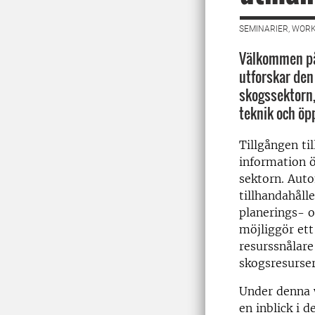
SEMINARIER, WORK
Välkommen på
utforskar den
skogssektorn
teknik och öp
Tillgången til
information ö
sektorn. Aut
tillhandahålle
planerings- o
möjliggör ett
resurssnålare
skogsresurser
Under denna 
en inblick i 