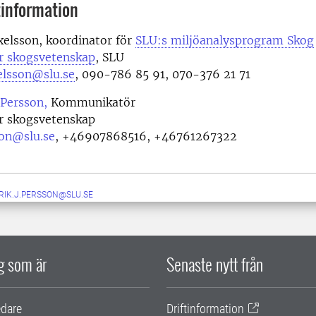
information
elsson, koordinator för
SLU:s miljöanalysprogram Skog
ör skogsvetenskap
, SLU
elsson@slu.se
, 090-786 85 91, 070-376 21 71
 Persson,
Kommunikatör
ör skogsvetenskap
son@slu.se
,
+46907868516, +46761267322
RIK.J.PERSSON@SLU.SE
ig som är
Senaste nytt från
edare
Driftinformation