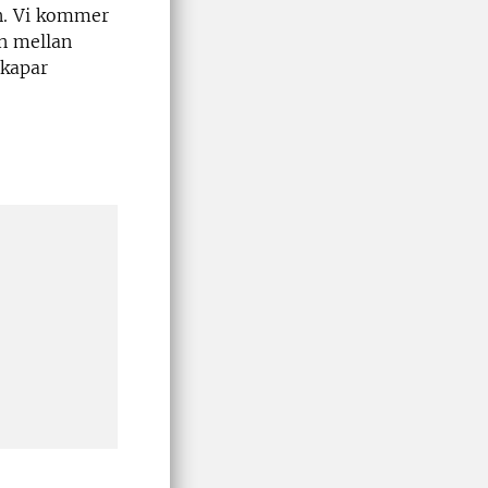
on. Vi kommer
n mellan
skapar