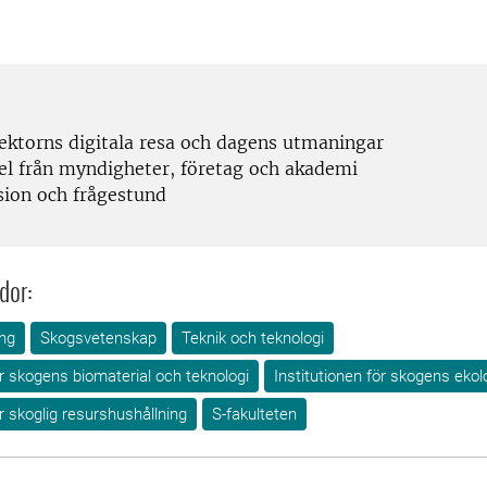
ektorns digitala resa och dagens utmaningar
l från myndigheter, företag och akademi
sion och frågestund
dor:
ng
Skogsvetenskap
Teknik och teknologi
ör skogens biomaterial och teknologi
Institutionen för skogens ekol
ör skoglig resurshushållning
S-fakulteten