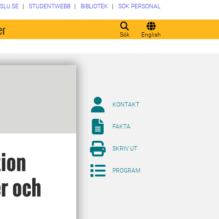
SLU.SE
STUDENTWEBB
BIBLIOTEK
SÖK PERSONAL
er
Sök
English
KONTAKT
FAKTA
SKRIV UT
tion
PROGRAM
er och