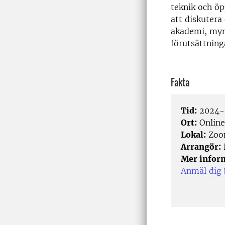
teknik och öp
att diskutera
akademi, myn
förutsättninga
Fakta
Tid:
2024-0
Ort:
Online
Lokal:
Zo
Arrangör:
Mer infor
Anmäl dig