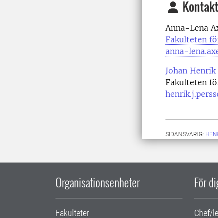
Kontakt
Anna-Lena Ax
Fakulteten f
anna-lena.ax
Johan Henrik
Fakulteten f
henrik.j.pers
SIDANSVARIG:
HEN
Organisationsenheter
För d
Fakulteter
Chef/l