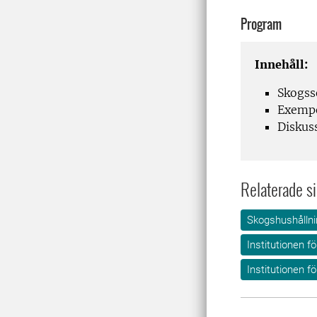
Program
Innehåll:
Skogss
Exempe
Diskus
Relaterade si
Skogshushållni
Institutionen f
Institutionen f