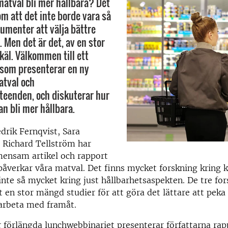
matval bli mer hållbara? Det
m att det inte borde vara så
sumenter att välja bättre
 Men det är det, av en stor
käl. Välkommen till ett
som presenterar en ny
atval och
eenden, och diskuterar hur
an bli mer hållbara.
drik Fernqvist, Sara
 Richard Tellström har
mensam artikel och rapport
åverkar våra matval.
Det finns mycket forskning kring
nte så mycket kring just hållbarhetsaspekten. De tre for
en stor mängd studier för att göra det lättare att peka
arbeta med framåt.
 förlängda lunchwebbinariet presenterar författarna ra