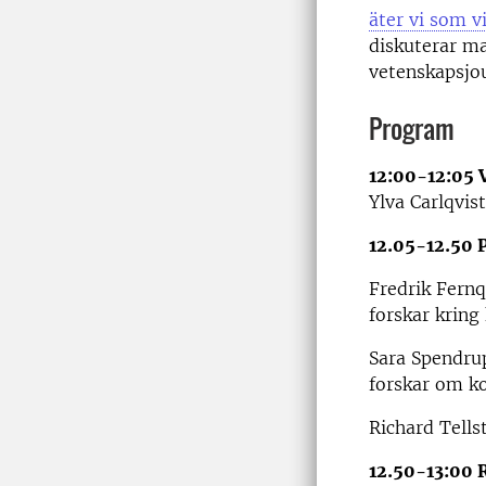
äter vi som 
diskuterar m
vetenskapsjou
Program
12:00-12:05 
Ylva Carlqvi
12.05-12.50 
Fredrik Fernq
forskar krin
Sara Spendru
forskar om k
Richard Tell
12.50-13:00 R