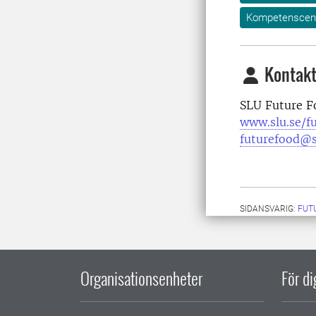
Kompetenscent
Kontakt
SLU Future F
www.slu.se/f
futurefood@s
SIDANSVARIG:
FUT
Organisationsenheter
För d