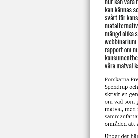
hur kan våra 
kan kännas so
svårt för kon
matalternativ.
mängd olika s
webbinarium 
rapport om m
konsumentbet
våra matval k
Forskarna Fre
Spendrup och
skrivit en ge
om vad som p
matval, men i
sammanfattat 
områden att 
Under det här