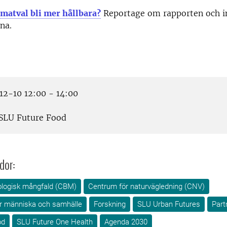
matval bli mer hållbara?
Reportage om rapporten och i
na.
2-10 12:00 - 14:00
SLU Future Food
dor:
ologisk mångfald (CBM)
Centrum för naturvägledning (CNV)
för människa och samhälle
Forskning
SLU Urban Futures
Part
od
SLU Future One Health
Agenda 2030