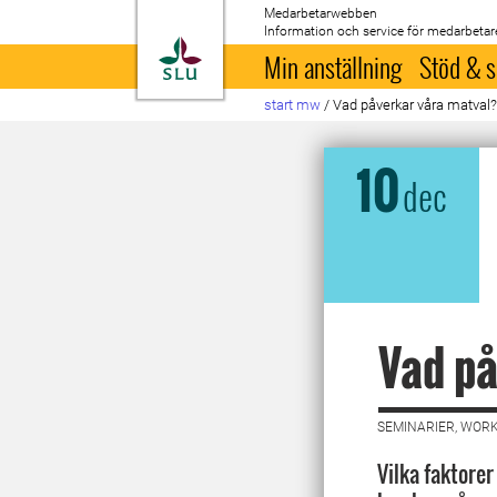
Medarbetarwebben
Information och service för medarbetar
Till startsida
Min anställning
Stöd & s
start mw
/
Vad påverkar våra matval
10
dec
Vad på
SEMINARIER, WORK
Vilka faktore