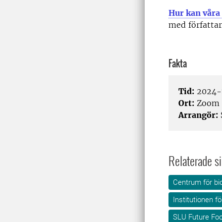
Hur kan våra 
med författar
Fakta
Tid:
2024-1
Ort:
Zoom
Arrangör:
Relaterade si
Centrum för bi
Institutionen 
SLU Future Fo