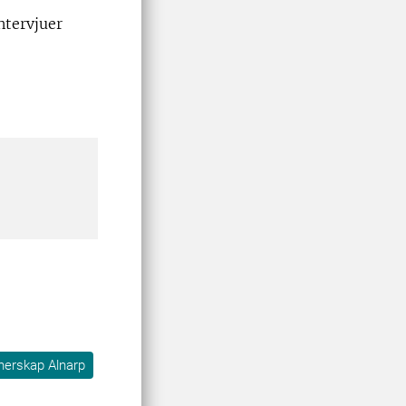
ntervjuer
nerskap Alnarp