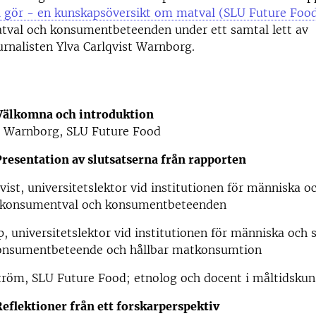
vi gör - en kunskapsöversikt om matval (SLU Future Foo
atval och konsumentbeteenden under ett samtal lett av
rnalisten Ylva Carlqvist Warnborg.
Välkomna och introduktion
st Warnborg, SLU Future Food
Presentation av slutsatserna från rapporten
vist, u
niversitetslektor
vid institutionen för människa o
g konsumentval och konsumentbeteenden
p, u
niversitetslektor vid institutionen för människa och 
onsumentbeteende och hållbar matkonsumtion
ström, SLU Future Food; etnolog och docent i måltidsku
eflektioner från ett forskarperspektiv