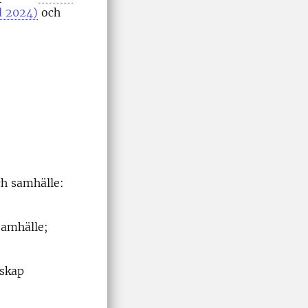
d 2024)
och
ch samhälle:
samhälle;
nskap