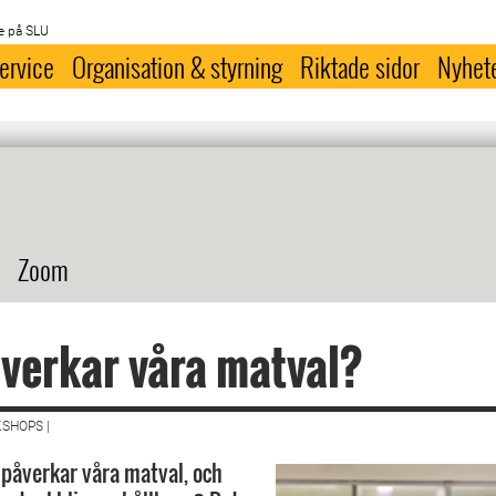
e på SLU
ervice
Organisation & styrning
Riktade sidor
Nyhet
?
Zoom
verkar våra matval?
SHOPS |
r påverkar våra matval, och