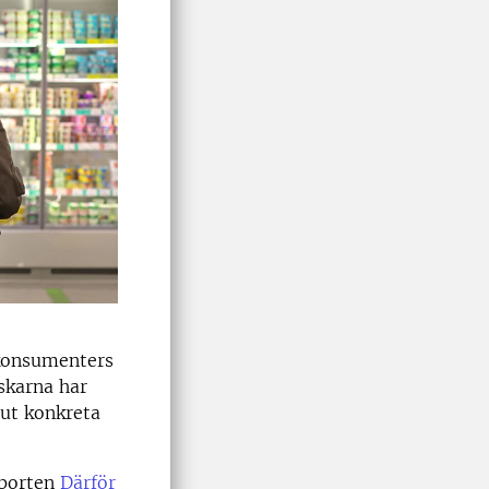
 konsumenters
skarna har
 ut konkreta
pporten
Därför