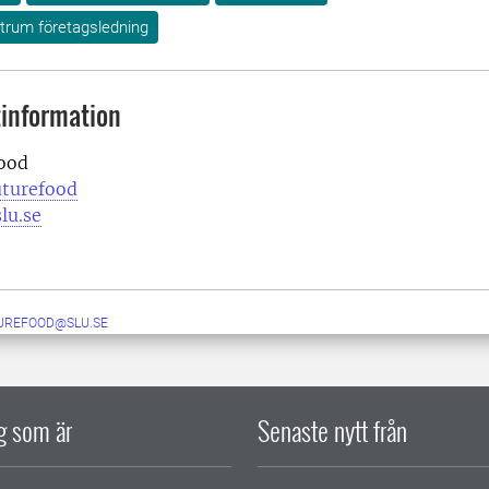
rum företagsledning
information
ood
uturefood
lu.se
UREFOOD@SLU.SE
ig som är
Senaste nytt från