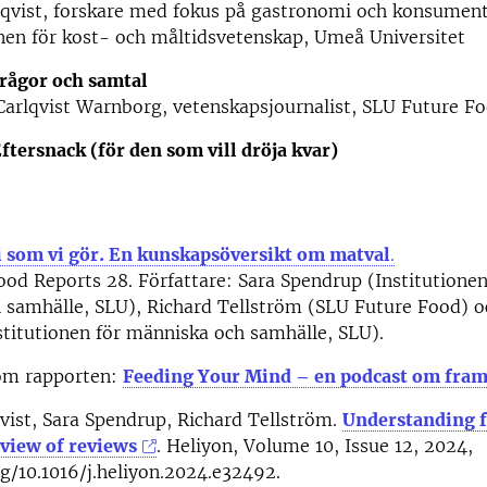
qvist, forskare med fokus på gastronomi och konsument
onen för kost- och måltidsvetenskap, Umeå Universitet
Frågor och samtal
Carlqvist Warnborg, vetenskapsjournalist, SLU Future F
ftersnack (för den som vill dröja kvar)
vi som vi gör. En kunskapsöversikt om matval
.
od Reports 28. Författare: Sara Spendrup (Institutionen
 samhälle, SLU), Richard Tellström (SLU Future Food) o
stitutionen för människa och samhälle, SLU).
om rapporten:
Feeding Your Mind – en podcast om fram
vist, Sara Spendrup, Richard Tellström.
Understanding f
eview of reviews
. Heliyon, Volume 10, Issue 12, 2024,
rg/10.1016/j.heliyon.2024.e32492.