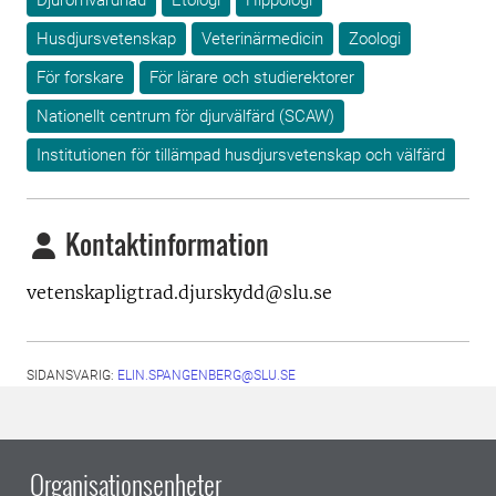
Djuromvårdnad
Etologi
Hippologi
Husdjursvetenskap
Veterinärmedicin
Zoologi
För forskare
För lärare och studierektorer
Nationellt centrum för djurvälfärd (SCAW)
Institutionen för tillämpad husdjursvetenskap och välfärd
Kontaktinformation
vetenskapligtrad.djurskydd@slu.se
SIDANSVARIG:
ELIN.SPANGENBERG@SLU.SE
Organisationsenheter