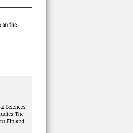
s on the
ial Sciences
tudies The
211 Finland