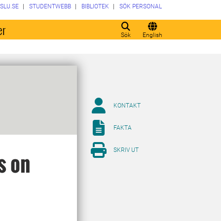
SLU.SE
STUDENTWEBB
BIBLIOTEK
SÖK PERSONAL
er
Sök
English
KONTAKT
FAKTA
SKRIV UT
s on