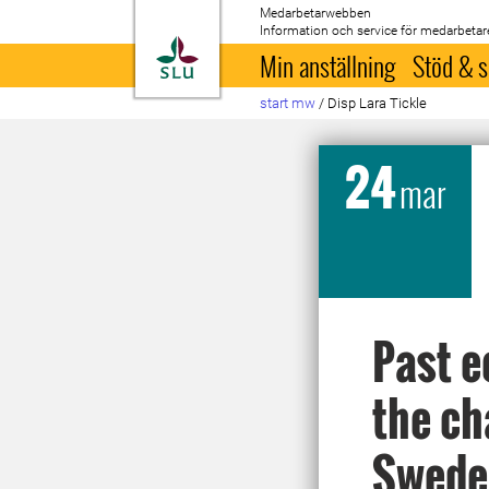
Medarbetarwebben
Information och service för medarbetar
Till startsida
Min anställning
Stöd & s
start mw
/
Disp Lara Tickle
24
mar
Past e
the ch
Swede