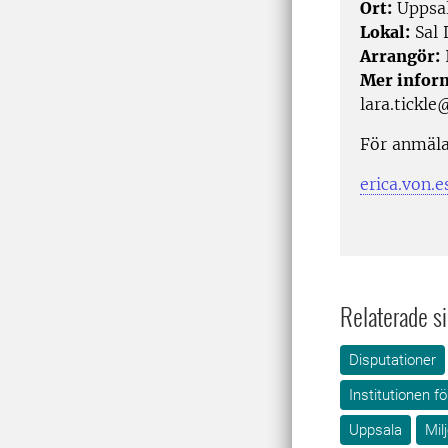
Ort:
Uppsa
Lokal:
Sal 
Arrangör:
I
Mer infor
lara.tickle
För anmäla
erica.von.
Relaterade si
Disputationer
Institutionen f
Uppsala
Mil