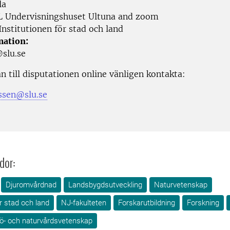
la
L Undervisningshuset Ultuna and zoom
nstitutionen för stad och land
mation:
@slu.se
n till disputationen online vänligen kontakta:
essen@slu.se
dor:
Djuromvårdnad
Landsbygdsutveckling
Naturvetenskap
ör stad och land
NJ-fakulteten
Forskarutbildning
Forskning
jö- och naturvårdsvetenskap