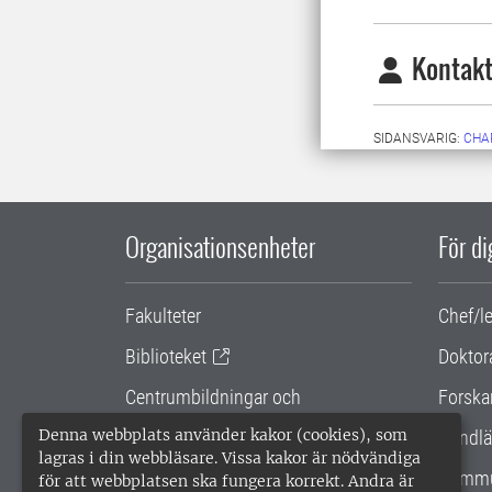
Kontakt
SIDANSVARIG:
CHA
Organisationsenheter
För d
Fakulteter
Chef/l
Biblioteket
Doktor
Centrumbildningar och
Forska
samarbetsprojekt
Denna webbplats använder kakor (cookies), som
Handlä
lagras i din webbläsare. Vissa kakor är nödvändiga
Gemensamma verksamhetsstödet
Kommu
för att webbplatsen ska fungera korrekt. Andra är