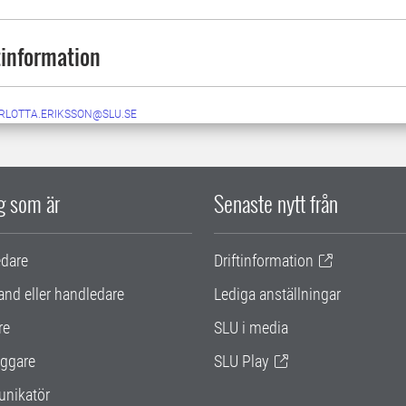
information
RLOTTA.ERIKSSON@SLU.SE
ig som är
Senaste nytt från
edare
Driftinformation
and eller handledare
Lediga anställningar
re
SLU i media
ggare
SLU Play
nikatör