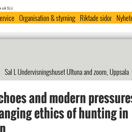
e på SLU
ervice
Organisation & styrning
Riktade sidor
Nyhet
Sal L Undervisningshuset Ultuna and zoom, Uppsala
choes and modern pressure
anging ethics of hunting in
n