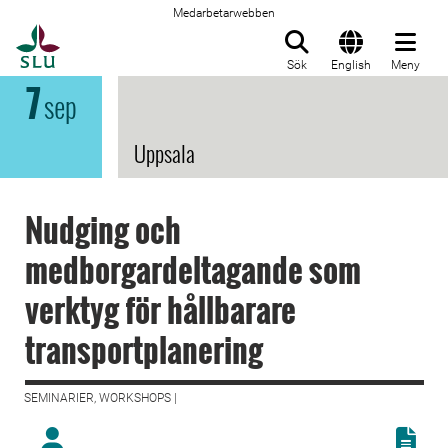
Medarbetarwebben
Till startsida
Sök
English
Meny
7
sep
Uppsala
Nudging och
medborgardeltagande som
verktyg för hållbarare
transportplanering
SEMINARIER, WORKSHOPS |