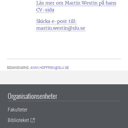
Läs mer om Martin Westin på hans
CV-sida
Skicka e-post till:
martin.westin@slu.se
SIDANSVARIG:
ANNI.HOFFREN@SLU.SE
Organisationsenheter
Fakulteter
Biblioteket