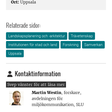
Ort:
Uppsala
Relaterade sidor:
Landskapsplanering och -arkitektur
Trävetenskap
Institutionen för stad och land
Forskning
Samverkan
Uppsala
Kontaktinformation
Martin Westin
, forskare,
avdelningen för
miljökommunikation, SLU