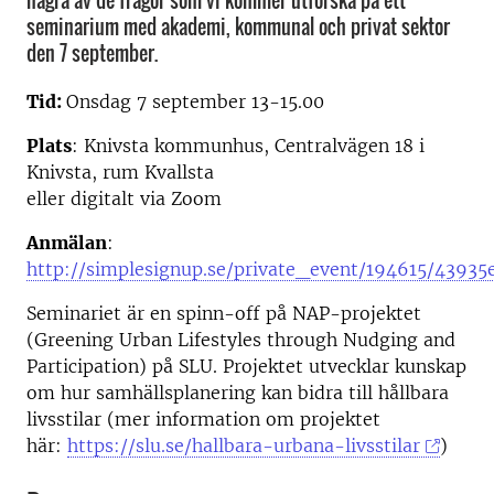
några av de frågor som vi kommer utforska på ett
seminarium med akademi, kommunal och privat sektor
den 7 september.
Tid:
Onsdag 7 september 13-15.00
Plats
: Knivsta kommunhus, Centralvägen 18 i
Knivsta, rum Kvallsta
eller digitalt via Zoom
Anmälan
:
http://simplesignup.se/private_event/194615/43935
Seminariet är en spinn-off på NAP-projektet
(Greening Urban Lifestyles through Nudging and
Participation) på SLU. Projektet utvecklar kunskap
om hur samhällsplanering kan bidra till hållbara
livsstilar (mer information om projektet
här:
https://slu.se/hallbara-urbana-livsstilar
)