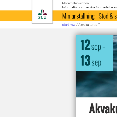
Medarbetarwebben
Information och service för medarbetar
Till startsida
Min anställning
Stöd & s
start mw
/
Akvakulturträff
12
sep
–
13
sep
Akvaku