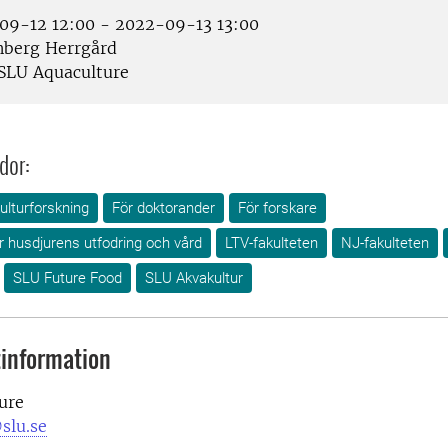
9-12 12:00 - 2022-09-13 13:00
berg Herrgård
SLU Aquaculture
dor:
ulturforskning
För doktorander
För forskare
ör husdjurens utfodring och vård
LTV-fakulteten
NJ-fakulteten
SLU Future Food
SLU Akvakultur
information
ure
slu.se