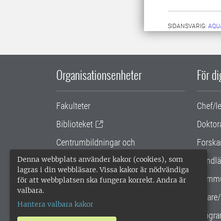
SIDANSVARIG:
AQU
Organisationsenheter
För d
Fakulteter
Chef/l
Biblioteket
Doktor
Centrumbildningar och
Forska
samarbetsprojekt
Denna webbplats använder kakor (cookies), som
Handlä
lagras i din webbläsare. Vissa kakor är nödvändiga
Gemensamma verksamhetsstödet
Kommu
för att webbplatsen ska fungera korrekt. Andra är
valbara.
SLU Holding
Lärare/
Hantera valbara kakor
Progra