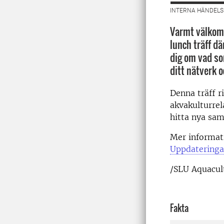
INTERNA HÄNDELSE
Varmt välkomm
lunch träff d
dig om vad so
ditt nätverk 
Denna träff r
akvakulturrel
hitta nya sam
Mer informat
Uppdateringar
/SLU Aquacul
Fakta