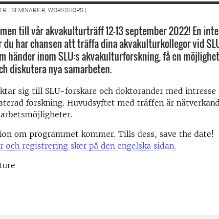
R | SEMINARIER, WORKSHOPS |
en till vår akvakulturträff 12-13 september 2022! En inter
är du har chansen att träffa dina akvakulturkollegor vid S
m händer inom SLU:s akvakulturforskning, få en möjlighet
och diskutera nya samarbeten.
iktar sig till SLU-forskare och doktorander med intresse 
aterad forskning. Huvudsyftet med träffen är nätverkand
arbetsmöjligheter.
ion om programmet kommer. Tills dess, save the date!
 och registrering sker på den engelska sidan.
ture