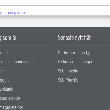
ACULTURE@SLU.SE
ig som är
Senaste nytt från
edare
Driftinformation
and eller handledare
Lediga anställningar
re
SLU i media
ggare
SLU Play
nikatör
studierektor
mstudierektor