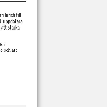
n lunch till
LU, uppdatera
 att stärka
för
e och att