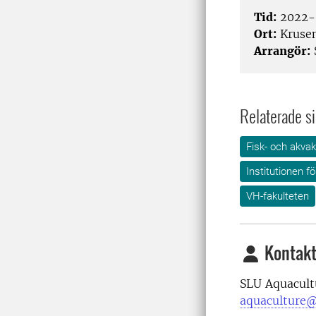
Tid:
2022-0
Ort:
Krusen
Arrangör:
Relaterade si
Fisk- och akvak
Institutionen f
VH-fakulteten
Kontakt
SLU Aquacult
aquaculture@