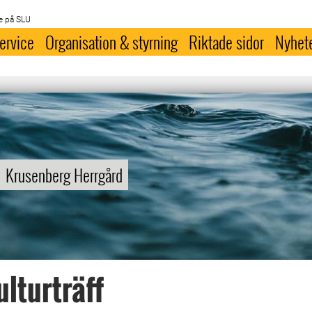
e på SLU
ervice
Organisation & styrning
Riktade sidor
Nyhet
Krusenberg Herrgård
lturträff