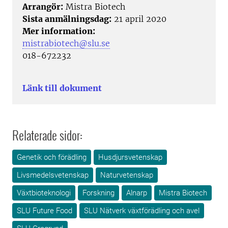
Arrangör:
Mistra Biotech
Sista anmälningsdag:
21 april 2020
Mer information:
mistrabiotech@slu.se
018-672232
Länk till dokument
Relaterade sidor:
Genetik och förädling
Husdjursvetenskap
Livsmedelsvetenskap
Naturvetenskap
Växtbioteknologi
Forskning
Alnarp
Mistra Biotech
SLU Future Food
SLU Nätverk växtförädling och avel