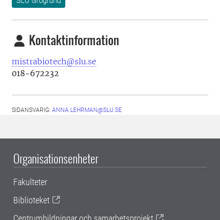
SLU Grogrund
Kontaktinformation
mistrabiotech@slu.se
018-672232
SIDANSVARIG:
ANNA.LEHRMAN@SLU.SE
Organisationsenheter
Fakulteter
Biblioteket
Centrumbildningar och samarbetsprojekt