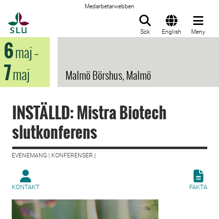
Medarbetarwebben
Till startsida
Sök
English
Meny
6
maj
–
7
maj
Malmö Börshus, Malmö
INSTÄLLD: Mistra Biotech
slutkonferens
EVENEMANG | KONFERENSER |
KONTAKT
FAKTA