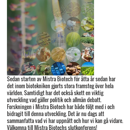
Sedan starten av Mistra Biotech för åtta år sedan har
det inom biotekniken gjorts stora framsteg över hela
världen. Samtidigt har det också skett en viktig
utveckling vad gäller politik och allmän debatt.
Forskningen i Mistra Biotech har både följt med i och
bidragit till denna utveckling. Det är nu dags att
sammanfatta vad vi har uppnått och hur vi kan gå vidare.
Välkomna till Mistra Biotechs slutkonferens!