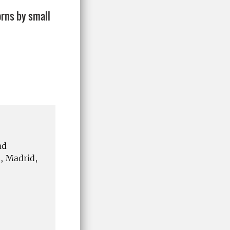
orns by small
ad
, Madrid,