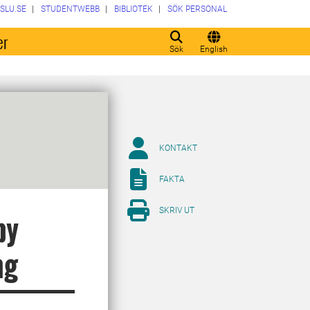
SLU.SE
STUDENTWEBB
BIBLIOTEK
SÖK PERSONAL
er
Sök
English
KONTAKT
FAKTA
SKRIV UT
by
ng