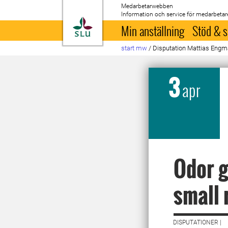
Medarbetarwebben
Information och service för medarbetar
Till startsida
Min anställning
Stöd & s
start mw
/
Disputation Mattias Eng
3
apr
Odor g
small 
DISPUTATIONER |