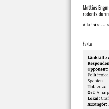
Mattias Engma
rodents durin
Alla intresse
Fakta
Länk till 
Responden
Opponent
Politécnic
Spanien
Tid:
2020-
Ort:
Alnar
Lokal:
Craf
Arrangör: