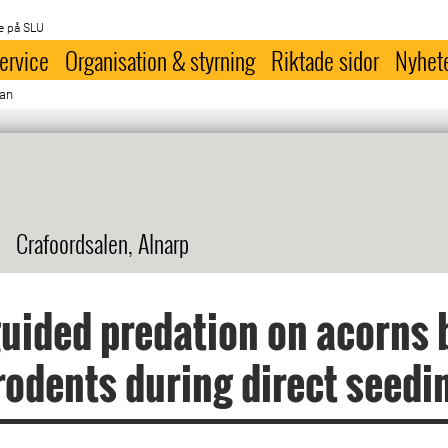
e på SLU
ervice
Organisation & styrning
Riktade sidor
Nyhet
man
Crafoordsalen, Alnarp
uided predation on acorns 
rodents during direct seedi