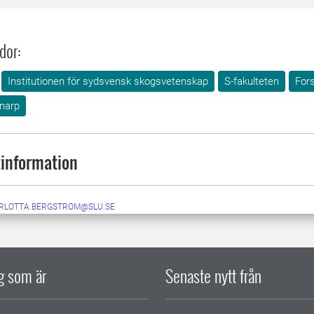
dor:
Institutionen för sydsvensk skogsvetenskap
S-fakulteten
Fors
lnarp
information
RLOTTA.BERGSTROM@SLU.SE
ig som är
Senaste nytt från