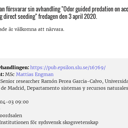
n försvarar sin avhandling "Odor guided predation on ac
g direct seeding" fredagen den 3 april 2020.
rade är välkomna att närvara.
avhandlingen:
https://pub.epsilon.slu.se/16769/
t:
MSc
Mattias Engman
:
Senior researcher Ramón Perea Garcia-Calvo, Universid
a de Madrid, Departamento sistemas y recursos naturales
04-03 09:00
p
oordsalen
Institutionen för sydsvensk skogsvetenskap