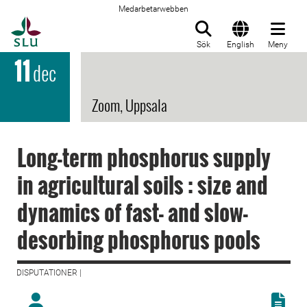
Medarbetarwebben
Till startsida
Sök
English
Meny
11
dec
Zoom, Uppsala
Long-term phosphorus supply
in agricultural soils : size and
dynamics of fast- and slow-
desorbing phosphorus pools
DISPUTATIONER |