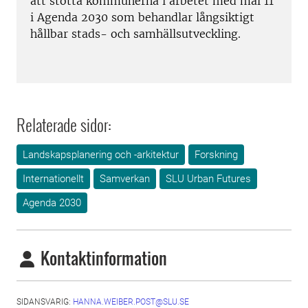
att stötta kommunerna i arbetet med mål 11
i Agenda 2030 som behandlar långsiktigt
hållbar stads- och samhällsutveckling.
Relaterade sidor:
Landskapsplanering och -arkitektur
Forskning
Internationellt
Samverkan
SLU Urban Futures
Agenda 2030
Kontaktinformation
SIDANSVARIG:
HANNA.WEIBER.POST@SLU.SE