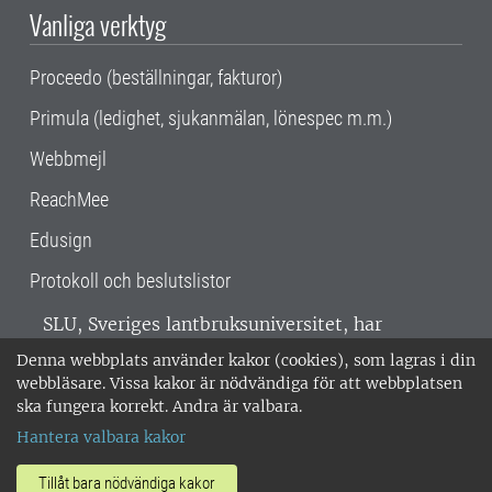
Vanliga verktyg
Proceedo (beställningar, fakturor)
Primula (ledighet, sjukanmälan, lönespec m.m.)
Webbmejl
ReachMee
Edusign
Protokoll och beslutslistor
SLU, Sveriges lantbruksuniversitet, har
verksamhet över hela Sverige. Huvudorter är
Denna webbplats använder kakor (cookies), som lagras i din
Alnarp, Uppsala och Umeå.
SLU är
webbläsare. Vissa kakor är nödvändiga för att webbplatsen
miljöcertifierat enligt ISO 14001. •
Telefon:
ska fungera korrekt. Andra är valbara.
018-67 10 00 • Org nr: 202100-2817 •
Om
Hantera valbara kakor
medarbetarwebben
•
SLU:s fakturaadress
•
Om SLU:s webbplatser
•
Vid KRIS
Tillåt bara nödvändiga kakor