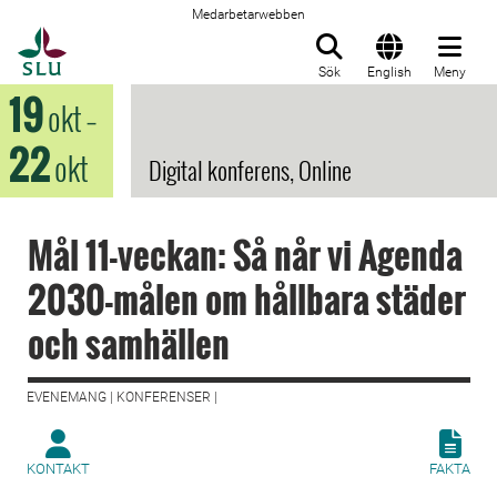
Medarbetarwebben
Till startsida
Sök
English
Meny
19
okt
–
22
okt
Digital konferens, Online
Mål 11-veckan: Så når vi Agenda
2030-målen om hållbara städer
och samhällen
EVENEMANG | KONFERENSER |
KONTAKT
FAKTA