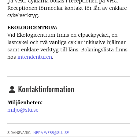
på VHC. Cyklarna bokas i receptionen på VHC.
Receptionen förmedlar kontakt för lån av enklare
cykelverktyg.
EKOLOGICENTRUM
Vid Ekologicentrum finns en elpackpyckel, en
lastcykel och två vanliga cyklar inklusive hjälmar
samt enklare verktyg till låns. Bokningslista finns
hos
intendenturen
.
Kontaktinformation
Miljöenheten:
miljo@slu.se
SIDANSVARIG:
INFRA-WEBB@SLU.SE